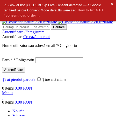
✕
info@bellmedi.ro
⚠ CookieFirst [CF_DEBUG]: Late Consent detected — a Google
tag fired before Consent Mode defaults were set.
How to fix: GTG
Contactați-ne
- Suntem aici pentru dvs. de la
8:00
do
16:00
/ consent load order →
Căutare
Autentificare / înregistrare
Autentificare
Creează un cont
Nume utilizator sau adresă email
*
Obligatoriu
Parolă
*
Obligatoriu
Autentificare
Ți-ai pierdut parola?
Ține-mă minte
0
items
0.00
RON
Meniu
0
items
0.00
RON
Noutăți
Vânzare