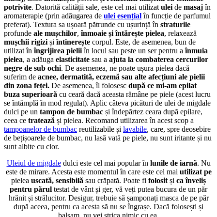
potrivite
. Datorită calității sale, este cel mai utilizat
ulei
de
masaj
în
aromaterapie (prin adăugarea de
ulei esențial
în funcție de parfumul
preferat). Textura sa ușoară pătrunde cu ușurință în
straturile
profunde
ale mușchilor
,
înmoaie și întărește pielea
, relaxează
mușchii
rigizi
și
întinerește
corpul. Este, de asemenea, bun de
utilizat în
îngrijirea pielii
în locul sau peste un ser pentru a
înmuia
pielea
, a adăuga
elasticitate
sau a
ajuta la combaterea cercurilor
negre de sub ochi
. De asemenea, ne poate ușura pielea dacă
suferim de
acnee, dermatită, eczemă sau alte afecțiuni ale pielii
din zona feței.
De asemenea, îl folosesc
după ce mi-am epilat
buza superioară
cu ceară dacă aceasta rămâne pe piele (acest lucru
se întâmplă în mod regulat). Aplic câteva picături de ulei de migdale
dulci pe un
tampon de bumbac
și îndepărtez ceara după epilare,
ceea ce
tratează
și pielea. Recomand utilizarea în acest scop a
tampoanelor de bumbac
reutilizabile și
lavabile
, care, spre deosebire
de bețișoarele de bumbac, nu lasă vată pe piele, nu sunt iritante și nu
sunt albite cu clor.
Uleiul de migdale
dulci este cel mai popular în
lunile de iarnă
. Nu
este de mirare. Acesta este momentul în care este cel mai
utilizat pe
pielea
uscată, sensibilă
sau crăpată. Poate fi
folosit
și
ca înveliș
pentru părul
testat de vânt și ger, vă veți putea bucura de un păr
hrănit și strălucitor. Desigur, trebuie să șamponați masca de pe păr
după aceea, pentru ca acesta să nu se îngrașe. Dacă folosești și
balsam, nu vei strica nimic cu ea.