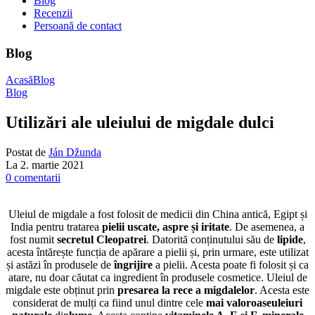
Blog
Recenzii
Persoană de contact
Blog
Acasă
Blog
Blog
Utilizări ale uleiului de migdale dulci
Postat de
Ján Džunda
La 2. martie 2021
0
comentarii
Uleiul de migdale a fost folosit de medicii din China antică, Egipt și
India pentru tratarea
pielii uscate, aspre și iritate
. De asemenea, a
fost numit
secretul
Cleopatrei
. Datorită conținutului său de
lipide
,
acesta întărește funcția de apărare a pielii și, prin urmare, este utilizat
și astăzi în produsele de
îngrijire
a pielii. Acesta poate fi folosit și ca
atare, nu doar căutat ca ingredient în produsele cosmetice. Uleiul de
migdale este obținut prin
presarea la rece a migdalelor
. Acesta este
considerat de mulți ca fiind unul dintre cele
mai valoroase
uleiuri