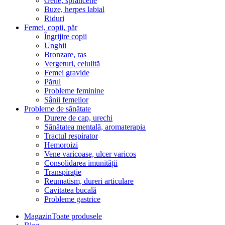
Gene, sprâncene
Buze, herpes labial
Riduri
Femei, copii, păr
Îngrijire copii
Unghii
Bronzare, ras
Vergeturi, celulită
Femei gravide
Părul
Probleme feminine
Sânii femeilor
Probleme de sănătate
Durere de cap, urechi
Sănătatea mentală, aromaterapia
Tractul respirator
Hemoroizi
Vene varicoase, ulcer varicos
Consolidarea imunității
Transpirație
Reumatism, dureri articulare
Cavitatea bucală
Probleme gastrice
Magazin
Toate produsele