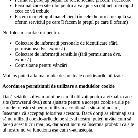
Personalizarea site-ului pentru a vă ajuta să obțineți mai rapid
ceea ce vă trebuie
Facem marketingul mai eficient (în cele din urmă ne ajută să
oferim serviciul pe care îl facem la prețul pe care îl oferim)
Nu folosim cookie-uri pentru:
Colectare de informații personale de identificare (fără
permisiunea dvs. expresă)
Colectare de informații sensibile (fără permisiunea dvs.
expresă)
Comisioane pentru vânzări
Mai jos puteți afla mai multe despre toate cookie-urile utilizate
Acordarea permisiunii de utilizare a modulelor cookie
Dacă setările software-ului pe care îl utilizați pentru a vizualiza acest
site (browserul dvs.) sunt ajustate pentru a accepta cookie-urile pe
care le folosim și pentru utilizarea continuă a site-ului nostru,
înseamnă că acceptați folosirea acestora. Dacă doriți să eliminați sau
să nu utilizați cookie-urile de pe site-ul nostru, puteți învăța cum să
faceți acest lucru mai jos, dar acest lucru va însemna probabil că site-
ul nostru nu va funcționa așa cum v-ați aștepta.