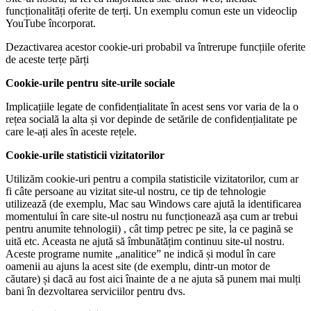
funcționalități oferite de terți. Un exemplu comun este un videoclip
YouTube încorporat.
Dezactivarea acestor cookie-uri probabil va întrerupe funcțiile oferite
de aceste terțe părți
Cookie-urile pentru site-urile sociale
Implicațiile legate de confidențialitate în acest sens vor varia de la o
rețea socială la alta și vor depinde de setările de confidențialitate pe
care le-ați ales în aceste rețele.
Cookie-urile statisticii vizitatorilor
Utilizăm cookie-uri pentru a compila statisticile vizitatorilor, cum ar
fi câte persoane au vizitat site-ul nostru, ce tip de tehnologie
utilizează (de exemplu, Mac sau Windows care ajută la identificarea
momentului în care site-ul nostru nu funcționează așa cum ar trebui
pentru anumite tehnologii) , cât timp petrec pe site, la ce pagină se
uită etc. Aceasta ne ajută să îmbunătățim continuu site-ul nostru.
Aceste programe numite „analitice” ne indică și modul în care
oamenii au ajuns la acest site (de exemplu, dintr-un motor de
căutare) și dacă au fost aici înainte de a ne ajuta să punem mai mulți
bani în dezvoltarea serviciilor pentru dvs.