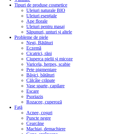
Tipuri de produse cosmetice
Uleiuri naturale BIO
Uleiuri esențiale
Ape florale
Uleiuri pentru masaj
Săpunuri, unturi și altele
Probleme de piele
Negi, Bătături
Eczemă
Cicatrici, răni
Ciuperca pielii și micoze
Varicela, herpes, scabie
Pete pigmentare
Bășici, bătături
Călcâie crăpate
Vase sparte, capilare
Escare
Psoriazis
Rozacee, cuperoză
Față
Acnee, coșuri
Puncte negre
Cearcăne
Machiaj, demachiere