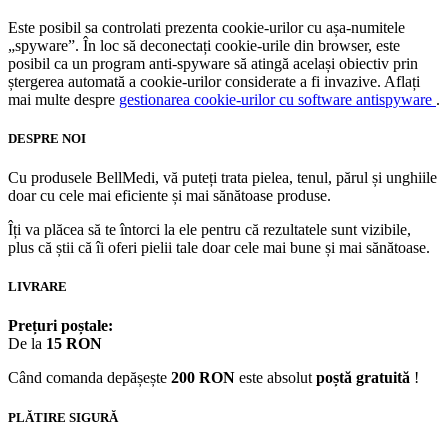
Este posibil sa controlati prezenta cookie-urilor cu așa-numitele
„spyware”. În loc să deconectați cookie-urile din browser, este
posibil ca un program anti-spyware să atingă același obiectiv prin
ștergerea automată a cookie-urilor considerate a fi invazive. Aflați
mai multe despre
gestionarea cookie-urilor cu software antispyware
.
DESPRE NOI
Cu produsele BellMedi, vă puteți trata pielea, tenul, părul și unghiile
doar cu cele mai eficiente și mai sănătoase produse.
Îți va plăcea să te întorci la ele pentru că rezultatele sunt vizibile,
plus că știi că îi oferi pielii tale doar cele mai bune și mai sănătoase.
LIVRARE
Prețuri poștale:
De la
15 RON
Când comanda depășește
200 RON
este absolut
poștă gratuită
!
PLĂTIRE SIGURĂ