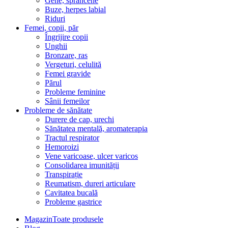
Gene, sprâncene
Buze, herpes labial
Riduri
Femei, copii, păr
Îngrijire copii
Unghii
Bronzare, ras
Vergeturi, celulită
Femei gravide
Părul
Probleme feminine
Sânii femeilor
Probleme de sănătate
Durere de cap, urechi
Sănătatea mentală, aromaterapia
Tractul respirator
Hemoroizi
Vene varicoase, ulcer varicos
Consolidarea imunității
Transpirație
Reumatism, dureri articulare
Cavitatea bucală
Probleme gastrice
Magazin
Toate produsele