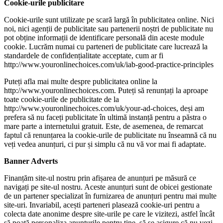
Cookie-urile publicitare
Cookie-urile sunt utilizate pe scară largă în publicitatea online. Nici
noi, nici agenții de publicitate sau partenerii noștri de publicitate nu
pot obține informații de identificare personală din aceste module
cookie. Lucrăm numai cu parteneri de publicitate care lucrează la
standardele de confidențialitate acceptate, cum ar fi
http://www.youronlinechoices.com/uk/iab-good-practice-principles
Puteți afla mai multe despre publicitatea online la
http://www.youronlinechoices.com. Puteți să renunțați la aproape
toate cookie-urile de publicitate de la
http://www.youronlinechoices.com/uk/your-ad-choices, deși am
prefera să nu faceți publicitate în ultimă instanță pentru a păstra o
mare parte a internetului gratuit. Este, de asemenea, de remarcat
faptul că renunțarea la cookie-urile de publicitate nu înseamnă că nu
veți vedea anunțuri, ci pur și simplu că nu vă vor mai fi adaptate.
Banner Adverts
Finanțăm site-ul nostru prin afișarea de anunțuri pe măsură ce
navigați pe site-ul nostru. Aceste anunțuri sunt de obicei gestionate
de un partener specializat în furnizarea de anunțuri pentru mai multe
site-uri. Invariabil, acești parteneri plasează cookie-uri pentru a
colecta date anonime despre site-urile pe care le vizitezi, astfel încât
să poată personaliza anunțurile pentru tine, să se asigure că nu vezi