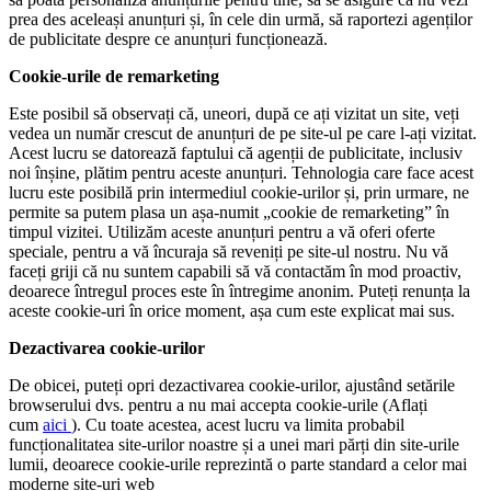
prea des aceleași anunțuri și, în cele din urmă, să raportezi agenților
de publicitate despre ce anunțuri funcționează.
Cookie-urile de remarketing
Este posibil să observați că, uneori, după ce ați vizitat un site, veți
vedea un număr crescut de anunțuri de pe site-ul pe care l-ați vizitat.
Acest lucru se datorează faptului că agenții de publicitate, inclusiv
noi înșine, plătim pentru aceste anunțuri. Tehnologia care face acest
lucru este posibilă prin intermediul cookie-urilor și, prin urmare, ne
permite sa putem plasa un așa-numit „cookie de remarketing” în
timpul vizitei. Utilizăm aceste anunțuri pentru a vă oferi oferte
speciale, pentru a vă încuraja să reveniți pe site-ul nostru. Nu vă
faceți griji că nu suntem capabili să vă contactăm în mod proactiv,
deoarece întregul proces este în întregime anonim. Puteți renunța la
aceste cookie-uri în orice moment, așa cum este explicat mai sus.
Dezactivarea cookie-urilor
De obicei, puteți opri dezactivarea cookie-urilor, ajustând setările
browserului dvs. pentru a nu mai accepta cookie-urile (Aflați
cum
aici
). Cu toate acestea, acest lucru va limita probabil
funcționalitatea site-urilor noastre și a unei mari părți din site-urile
lumii, deoarece cookie-urile reprezintă o parte standard a celor mai
moderne site-uri web