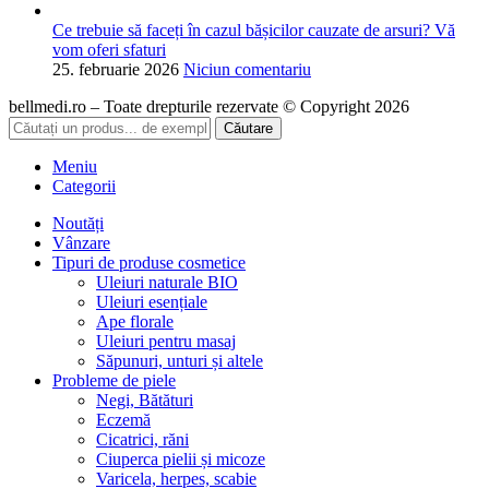
Ce trebuie să faceți în cazul bășicilor cauzate de arsuri? Vă
vom oferi sfaturi
25. februarie 2026
Niciun comentariu
bellmedi.ro – Toate drepturile rezervate © Copyright 2026
Căutare
Meniu
Categorii
Noutăți
Vânzare
Tipuri de produse cosmetice
Uleiuri naturale BIO
Uleiuri esențiale
Ape florale
Uleiuri pentru masaj
Săpunuri, unturi și altele
Probleme de piele
Negi, Bătături
Eczemă
Cicatrici, răni
Ciuperca pielii și micoze
Varicela, herpes, scabie