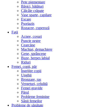
Pete pigmentare
Bășici, bătături
Călcâie crăpate
Vase sparte, capilare
Escare
Psoriazis
Rozacee, cuperoză
Față
Acnee, coșuri
Puncte negre
Cearcăne
Machiaj, demachiere
Gene, sprâncene
Buze, herpes labial
Riduri
Femei, copii, păr
Îngrijire copii
Unghii
Bronzare, ras
Vergeturi, celulită
Femei gravide
Părul
Probleme feminine
Sânii femeilor
Probleme de sănătate