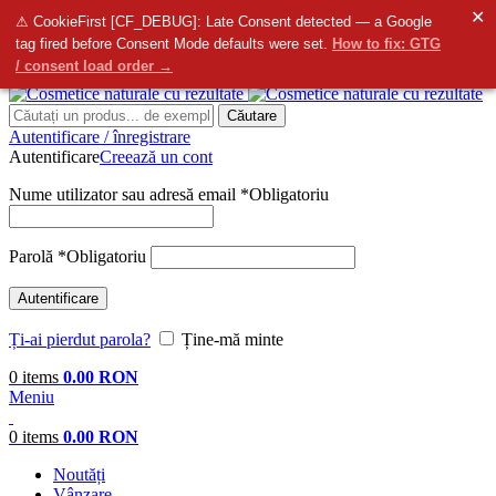
✕
info@bellmedi.ro
⚠ CookieFirst [CF_DEBUG]: Late Consent detected — a Google
tag fired before Consent Mode defaults were set.
How to fix: GTG
Contactați-ne
- Suntem aici pentru dvs. de la
8:00
do
16:00
/ consent load order →
Căutare
Autentificare / înregistrare
Autentificare
Creează un cont
Nume utilizator sau adresă email
*
Obligatoriu
Parolă
*
Obligatoriu
Autentificare
Ți-ai pierdut parola?
Ține-mă minte
0
items
0.00
RON
Meniu
0
items
0.00
RON
Noutăți
Vânzare