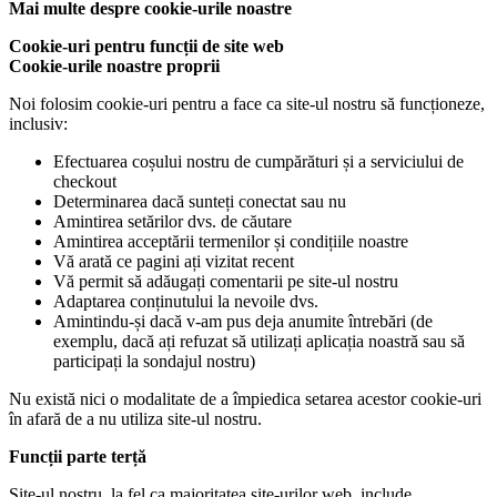
Mai multe despre cookie-urile noastre
Cookie-uri pentru funcții de site web
Cookie-urile noastre proprii
Noi folosim cookie-uri pentru a face ca site-ul nostru să funcționeze,
inclusiv:
Efectuarea coșului nostru de cumpărături și a serviciului de
checkout
Determinarea dacă sunteți conectat sau nu
Amintirea setărilor dvs. de căutare
Amintirea acceptării termenilor și condițiile noastre
Vă arată ce pagini ați vizitat recent
Vă permit să adăugați comentarii pe site-ul nostru
Adaptarea conținutului la nevoile dvs.
Amintindu-și dacă v-am pus deja anumite întrebări (de
exemplu, dacă ați refuzat să utilizați aplicația noastră sau să
participați la sondajul nostru)
Nu există nici o modalitate de a împiedica setarea acestor cookie-uri
în afară de a nu utiliza site-ul nostru.
Funcții parte terță
Site-ul nostru, la fel ca majoritatea site-urilor web, include