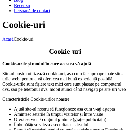
Blog
Recenzii
Persoană de contact
Cookie-uri
Acasă
Cookie-uri
Cookie-uri
Cookie-urile și modul în care acestea vă ajută
Site-ul nostru utilizează cookie-uri, așa cum fac aproape toate site-
urile web, pentru a vă oferi cea mai bună experiență posibilă.
Cookie-urile sunt fișiere text mici care sunt plasate pe computerul
dvs. sau pe telefonul dvs. mobil atunci când navigați pe site-uri web
Caracteristicile Cookie-urilor noastre:
Ajută site-ul nostru să funcționeze așa cum v-ați aștepta
Amintesc setările în timpul vizitelor și între vizite
Oferă servicii / conținut gratuite (grație publicității)
Îmbunătățesc viteza / securitatea site-ului
Permit să partajați pagini cu rețele sociale precum Facebook