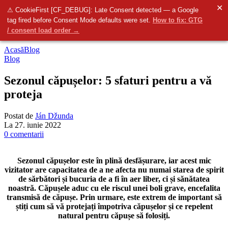
✕
0
items
0.00
RO
Meniu
⚠ CookieFirst [CF_DEBUG]: Late Consent detected — a Google
tag fired before Consent Mode defaults were set.
How to fix: GTG
Blog
/ consent load order →
Acasă
Blog
Blog
Sezonul căpușelor: 5 sfaturi pentru a vă
proteja
Postat de
Ján Džunda
La 27. iunie 2022
0
comentarii
Sezonul căpușelor este în plină desfășurare, iar acest mic
vizitator are capacitatea de a ne afecta nu numai starea de spirit
de sărbători și bucuria de a fi în aer liber, ci și sănătatea
noastră. Căpușele aduc cu ele riscul unei boli grave, encefalita
transmisă de căpușe. Prin urmare, este extrem de important să
știți cum să vă protejați împotriva căpușelor și ce repelent
natural pentru căpușe să folosiți.