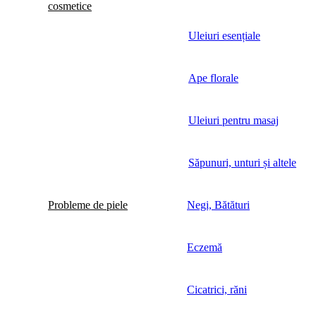
cosmetice
Uleiuri esențiale
Ape florale
Uleiuri pentru masaj
Săpunuri, unturi și altele
Probleme de piele
Negi, Bătături
Eczemă
Cicatrici, răni