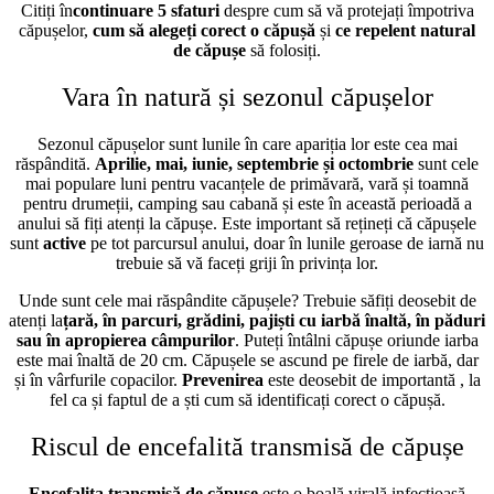
Citiți în
continuare 5 sfaturi
despre
cum să vă protejați împotriva
căpușelor,
cum să alegeți corect o căpușă
și
ce repelent natural
de căpușe
să folosiți.
Vara în natură și sezonul căpușelor
Sezonul căpușelor sunt lunile în care apariția lor este cea mai
răspândită.
Aprilie, mai, iunie, septembrie și octombrie
sunt cele
mai populare luni pentru vacanțele de primăvară, vară și toamnă
pentru drumeții, camping sau cabană și este în această perioadă a
anului să fiți atenți la căpușe.
Este important să rețineți că căpușele
sunt
active
pe tot parcursul anului
, doar în lunile geroase de iarnă nu
trebuie să vă faceți griji în privința lor.
Unde sunt cele mai răspândite căpușele?
Trebuie să
fiți deosebit de
atenți
la
țară, în parcuri, grădini, pajiști cu iarbă înaltă, în păduri
sau în apropierea câmpurilor
. Puteți întâlni căpușe oriunde iarba
este mai înaltă de 20 cm. Căpușele se ascund pe firele de iarbă, dar
și în vârfurile copacilor.
Prevenirea
este deosebit de importantă
, la
fel ca și faptul de
a ști cum să identificați corect o căpușă.
Riscul de encefalită transmisă de căpușe
Encefalita transmisă de căpușe
este o boală virală infecțioasă