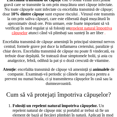
gravă care se transmite la om prin mușcătura unei căpușe infectate.
Nu toate căpușele sunt infectate cu encefalita transmisă de căpușe;
doar
10% dintre căpușe
sunt expuse riscului
. Virusul este transmis
la om prin saliva căpușei, care este eliberată după mușcătură în
aproximativ două ore.
Prin
urmare, este foarte important să vă
verificați în mod regulat și să folosiți
un
repelent natural împotriva
căpușelor
atunci
când vă plimbați sau sunteți în aer liber
.
Encefalita transmisă de căpușe amenință în principal sistemul nervos
central; formele grave pot duce la inflamarea creierului, paralizie și
chiar deces. Encefalita transmisă de căpușe nu poate fi vindecată, ea
trebuie doar depășită. Se tratează doar simptomele bolii, și asta cu
analgezice, febră, odihnă la pat și o doză crescută de vitamine.
Atenție
:
encefalita transmisă de căpușe vă amenință și
animalele
de
companie
. Examinați-vă periodic și câinele sau pisica pentru a
preveni nu numai boala, ci și transmiterea căpușelor în casă sau la
dumneavoastră.
Cum să vă protejați împotriva căpușelor?
Folosiți un repelent natural împotriva căpușelor.
Un
repelent natural de căpușe mic și portabil ar trebui să fie un
element de bază al fiecărei plimbări în natură. Aplicați în mod