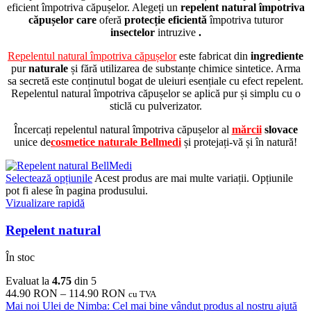
eficient împotriva căpușelor.
Alegeți un
repelent natural împotriva
căpușelor care
oferă
protecție eficientă
împotriva tuturor
insectelor
intruzive
.
Repelentul natural împotriva căpușelor
este fabricat din
ingrediente
pur
naturale
și fără utilizarea de substanțe chimice sintetice. Arma
sa secretă este conținutul bogat de uleiuri esențiale cu efect repelent.
Repelentul natural împotriva căpușelor se aplică pur și simplu cu o
sticlă cu pulverizator.
Încercați repelentul natural împotriva căpușelor al
mărcii
slovace
unice
de
cosmetice naturale Bellmedi
și protejați-vă și în natură!
Selectează opțiunile
Acest produs are mai multe variații. Opțiunile
pot fi alese în pagina produsului.
Vizualizare rapidă
Repelent natural
În stoc
Evaluat la
4.75
din 5
44.90
RON
–
114.90
RON
cu TVA
Mai noi
Ulei de Nimba: Cel mai bine vândut produs al nostru ajută