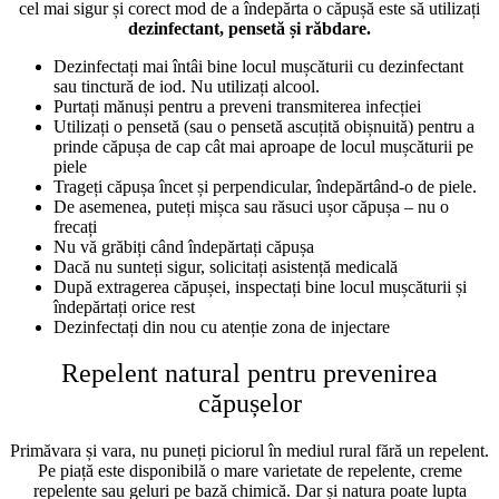
cel mai sigur și corect mod de a îndepărta o căpușă este să utilizați
dezinfectant, pensetă și răbdare.
Dezinfectați mai întâi bine locul mușcăturii cu dezinfectant
sau tinctură de iod. Nu utilizați alcool.
Purtați mănuși pentru a preveni transmiterea infecției
Utilizați o pensetă (sau o pensetă ascuțită obișnuită) pentru a
prinde căpușa de cap cât mai aproape de locul mușcăturii pe
piele
Trageți căpușa încet și perpendicular, îndepărtând-o de piele.
De asemenea, puteți mișca sau răsuci ușor căpușa – nu o
frecați
Nu vă grăbiți când îndepărtați căpușa
Dacă nu sunteți sigur, solicitați asistență medicală
După extragerea căpușei, inspectați bine locul mușcăturii și
îndepărtați orice rest
Dezinfectați din nou cu atenție zona de injectare
Repelent natural pentru prevenirea
căpușelor
Primăvara și vara, nu puneți piciorul în mediul rural fără un repelent.
Pe piață este disponibilă o mare varietate de repelente, creme
repelente sau geluri pe bază chimică. Dar și natura poate lupta