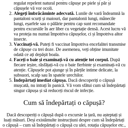
regulat repelent natural pentru căpușe pe piele și păr și
căpușele vă vor ocoli.
Alegeți îmbrăcăminte adecvată.
Lunile de vară îndeamnă la
pantaloni scurți și maiouri, dar pantalonii lungi, mânecile
lungi, eșarfele sau o pălărie pentru cap sunt recomandate
pentru excursiile în aer liber cu vegetație densă. Acest lucru vă
va proteja nu numai împotriva căpușelor, ci și împotriva altor
insecte.
Vaccinați-vă.
Puteți fi vaccinat împotriva encefalitei transmise
de căpușe cu trei doze. De asemenea, veți obține imunitate
odată ce ați depășit boala.
Faceți o baie și examinați-vă cu atenție tot corpul.
După
fiecare ieșire, răsfățați-vă cu o baie fierbinte și examinați-vă cu
atenție. Căpușele pot ajunge și în părțile intime delicate, la
subsuori, scalp sau în spatele urechilor.
Îndepărtați imediat căpușa.
Dacă descoperiți o căpușă
mușcată, nu intrați în panică. Vă vom sfătui cum să îndepărtați
singur căpușa și să reduceți riscul de infecție.
Cum să îndepărtați o căpușă?
Dacă descoperiți o căpușă după o excursie la țară, nu așteptați și
luați măsuri.
Deși există
multe instrucțiuni despre cum să îndepărtați
o căpușă – cum să îndepărtați o căpușă cu ulei, rotația căpușelor etc.,