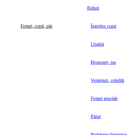
Riduri
Femei, copii, păr
Îngrijire copii
Unghii
Bronzare, ras
Vergeturi, celulită
Femei gravide
Părul
Probleme feminine