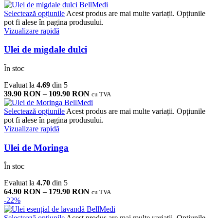
Selectează opțiunile
Acest produs are mai multe variații. Opțiunile
pot fi alese în pagina produsului.
Vizualizare rapidă
Ulei de migdale dulci
În stoc
Evaluat la
4.69
din 5
39.90
RON
–
109.90
RON
cu TVA
Selectează opțiunile
Acest produs are mai multe variații. Opțiunile
pot fi alese în pagina produsului.
Vizualizare rapidă
Ulei de Moringa
În stoc
Evaluat la
4.70
din 5
64.90
RON
–
179.90
RON
cu TVA
-22%
Selectează opțiunile
Acest produs are mai multe variații. Opțiunile