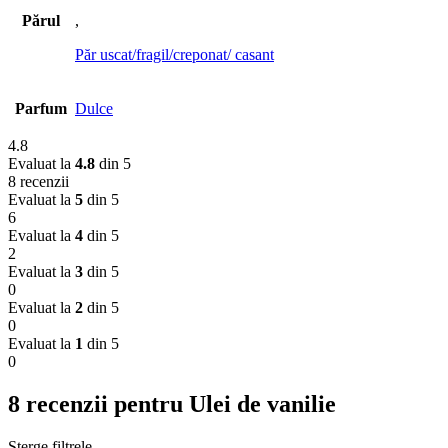
Părul
,
Păr uscat/fragil/creponat/ casant
Parfum
Dulce
4.8
Evaluat la
4.8
din 5
8 recenzii
Evaluat la
5
din 5
6
Evaluat la
4
din 5
2
Evaluat la
3
din 5
0
Evaluat la
2
din 5
0
Evaluat la
1
din 5
0
8 recenzii pentru
Ulei de vanilie
Șterge filtrele