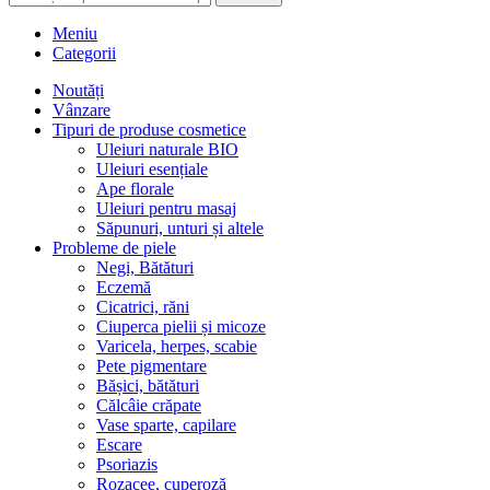
Meniu
Categorii
Noutăți
Vânzare
Tipuri de produse cosmetice
Uleiuri naturale BIO
Uleiuri esențiale
Ape florale
Uleiuri pentru masaj
Săpunuri, unturi și altele
Probleme de piele
Negi, Bătături
Eczemă
Cicatrici, răni
Ciuperca pielii și micoze
Varicela, herpes, scabie
Pete pigmentare
Bășici, bătături
Călcâie crăpate
Vase sparte, capilare
Escare
Psoriazis
Rozacee, cuperoză