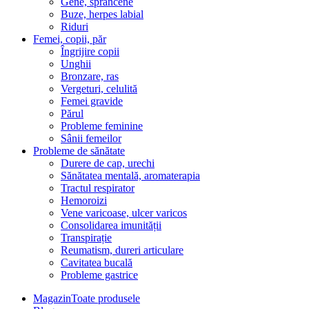
Gene, sprâncene
Buze, herpes labial
Riduri
Femei, copii, păr
Îngrijire copii
Unghii
Bronzare, ras
Vergeturi, celulită
Femei gravide
Părul
Probleme feminine
Sânii femeilor
Probleme de sănătate
Durere de cap, urechi
Sănătatea mentală, aromaterapia
Tractul respirator
Hemoroizi
Vene varicoase, ulcer varicos
Consolidarea imunității
Transpirație
Reumatism, dureri articulare
Cavitatea bucală
Probleme gastrice
Magazin
Toate produsele