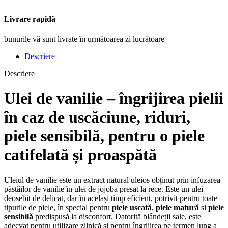
Livrare rapidă
bunurile vă sunt livrate în următoarea zi lucrătoare
Descriere
Descriere
Ulei de vanilie – îngrijirea pielii
în caz de
uscăciune
,
riduri
,
piele sensibilă
, pentru o piele
catifelată și proaspătă
Uleiul de vanilie este un extract natural uleios obținut prin infuzarea
păstăilor de vanilie în ulei de jojoba presat la rece. Este un ulei
deosebit de delicat, dar în același timp eficient, potrivit pentru toate
tipurile de piele, în special pentru
piele uscată
,
piele matură
și
piele
sensibilă
predispusă la disconfort. Datorită blândeții sale, este
adecvat pentru utilizare zilnică și pentru îngrijirea pe termen lung a