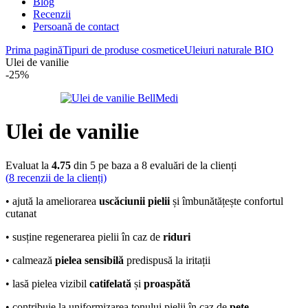
Blog
Recenzii
Persoană de contact
Prima pagină
Tipuri de produse cosmetice
Uleiuri naturale BIO
Ulei de vanilie
-25%
Ulei de vanilie
Evaluat la
4.75
din 5 pe baza a
8
evaluări de la clienți
(
8
recenzii de la clienți)
• ajută la ameliorarea
uscăciunii pielii
și îmbunătățește confortul
cutanat
• susține regenerarea pielii în caz de
riduri
• calmează
pielea sensibilă
predispusă la iritații
• lasă pielea vizibil
catifelată
și
proaspătă
• contribuie la uniformizarea tonului pielii în caz de
pete