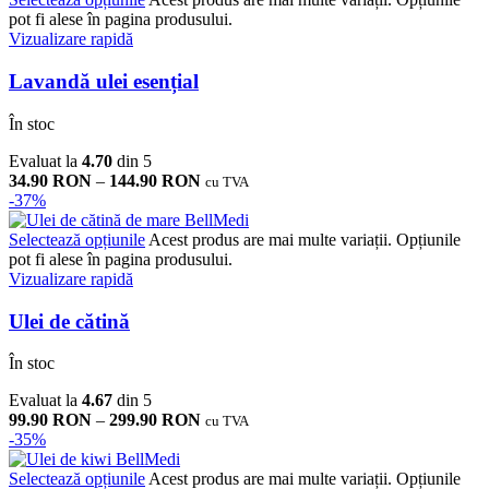
pot fi alese în pagina produsului.
Vizualizare rapidă
Lavandă ulei esențial
În stoc
Evaluat la
4.70
din 5
34.90
RON
–
144.90
RON
cu TVA
-37%
Selectează opțiunile
Acest produs are mai multe variații. Opțiunile
pot fi alese în pagina produsului.
Vizualizare rapidă
Ulei de cătină
În stoc
Evaluat la
4.67
din 5
99.90
RON
–
299.90
RON
cu TVA
-35%
Selectează opțiunile
Acest produs are mai multe variații. Opțiunile