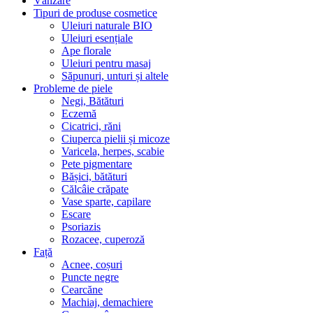
Vânzare
Tipuri de produse cosmetice
Uleiuri naturale BIO
Uleiuri esențiale
Ape florale
Uleiuri pentru masaj
Săpunuri, unturi și altele
Probleme de piele
Negi, Bătături
Eczemă
Cicatrici, răni
Ciuperca pielii și micoze
Varicela, herpes, scabie
Pete pigmentare
Bășici, bătături
Călcâie crăpate
Vase sparte, capilare
Escare
Psoriazis
Rozacee, cuperoză
Față
Acnee, coșuri
Puncte negre
Cearcăne
Machiaj, demachiere