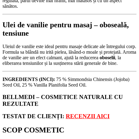
regulată, părul devine mai hrănit, mai mătăsos și cu un aspect
sănătos.
Ulei de vanilie pentru masaj –
oboseală
,
tensiune
Uleiul de vanilie este ideal pentru masaje delicate ale întregului corp.
Formula sa blândă nu irită pielea, lăsând-o moale și protejată. Aroma
de vanilie are un efect calmant, ajută la reducerea
oboselii
, la
eliberarea tensiunilor și la susținerea stării generale de bine.
INGREDIENTS (INCI):
75 % Simmondsia Chinensis (Jojoba)
Seed Oil, 25 % Vanilla Planifolia Seed Oil.
BELLMEDI – COSMETICE NATURALE CU
REZULTATE
TESTAT DE CLIENȚI:
RECENZII AICI
SCOP COSMETIC