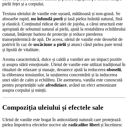
pielii feței și a corpului.
Textura uleiului de vanilie este ușoară, mătăsoasă și non-grasă. Se
absoarbe rapid,
nu înfundă porii
și lasă pielea hrănită natural, fină
și elastică. Conținutul ridicat de ulei de jojoba, a cărui structură este
apropiată de sebumul natural al pielii, ajută la restabilirea echilibrului
cutanat, întărește bariera de protecție și reduce pierderea
transepidermică de apă. De aceea, uleiul de vanilie este deosebit de
potrivit în caz de
uscăciune a pielii
și atunci când pielea pare ternă
și lipsită de vitalitate.
Aroma caracteristică, dulce și caldă a vaniliei are un impact pozitiv
și asupra stării emoționale. Uleiul de vanilie este utilizat tradițional în
ritualuri de relaxare și masaje, deoarece ajută la reducerea
oboselii
,
la eliberarea tensiunilor, la susținerea concentrării și la inducerea
unei stări de calm și echilibru. De asemenea, vanilia este cunoscută
pentru proprietățile sale
afrodiziace
, având un efect armonizant
asupra corpului și minții.
Compoziția uleiului și efectele sale
Uleiul de vanilie este bogat în antioxidanți naturali care protejează
pielea împotriva efectelor nocive ale
radicalilor liberi
și încetinesc