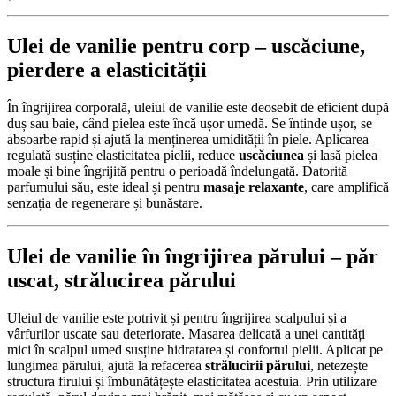
Ulei de vanilie pentru corp –
uscăciune
,
pierdere a elasticității
În îngrijirea corporală, uleiul de vanilie este deosebit de eficient după
duș sau baie, când pielea este încă ușor umedă. Se întinde ușor, se
absoarbe rapid și ajută la menținerea umidității în piele. Aplicarea
regulată susține elasticitatea pielii, reduce
uscăciunea
și lasă pielea
moale și bine îngrijită pentru o perioadă îndelungată. Datorită
parfumului său, este ideal și pentru
masaje relaxante
, care amplifică
senzația de regenerare și bunăstare.
Ulei de vanilie în îngrijirea părului –
păr
uscat
,
strălucirea părului
Uleiul de vanilie este potrivit și pentru îngrijirea scalpului și a
vârfurilor uscate sau deteriorate. Masarea delicată a unei cantități
mici în scalpul umed susține hidratarea și confortul pielii. Aplicat pe
lungimea părului, ajută la refacerea
strălucirii părului
, netezește
structura firului și îmbunătățește elasticitatea acestuia. Prin utilizare