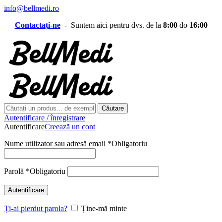
info@bellmedi.ro
Contactați-ne
- Suntem aici pentru dvs. de la
8:00
do
16:00
Căutare
Autentificare / înregistrare
Autentificare
Creează un cont
Nume utilizator sau adresă email
*
Obligatoriu
Parolă
*
Obligatoriu
Autentificare
Ți-ai pierdut parola?
Ține-mă minte