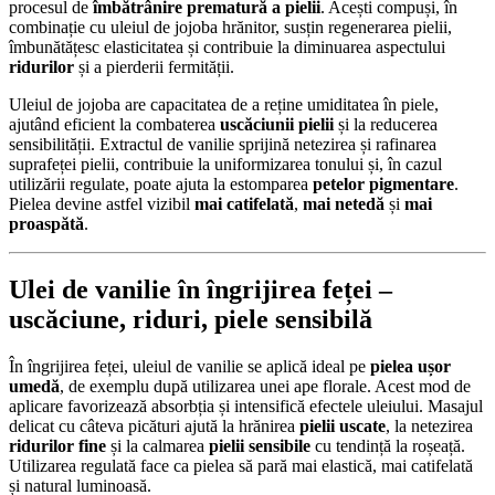
procesul de
îmbătrânire prematură a pielii
. Acești compuși, în
combinație cu uleiul de jojoba hrănitor, susțin regenerarea pielii,
îmbunătățesc elasticitatea și contribuie la diminuarea aspectului
ridurilor
și a pierderii fermității.
Uleiul de jojoba are capacitatea de a reține umiditatea în piele,
ajutând eficient la combaterea
uscăciunii pielii
și la reducerea
sensibilității. Extractul de vanilie sprijină netezirea și rafinarea
suprafeței pielii, contribuie la uniformizarea tonului și, în cazul
utilizării regulate, poate ajuta la estomparea
petelor pigmentare
.
Pielea devine astfel vizibil
mai catifelată
,
mai netedă
și
mai
proaspătă
.
Ulei de vanilie în îngrijirea feței –
uscăciune
,
riduri
,
piele sensibilă
În îngrijirea feței, uleiul de vanilie se aplică ideal pe
pielea ușor
umedă
, de exemplu după utilizarea unei ape florale. Acest mod de
aplicare favorizează absorbția și intensifică efectele uleiului. Masajul
delicat cu câteva picături ajută la hrănirea
pielii uscate
, la netezirea
ridurilor fine
și la calmarea
pielii sensibile
cu tendință la roșeață.
Utilizarea regulată face ca pielea să pară mai elastică, mai catifelată
și natural luminoasă.