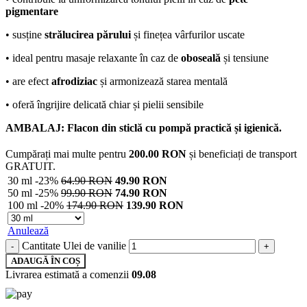
pigmentare
• susține
strălucirea părului
și finețea vârfurilor uscate
• ideal pentru masaje relaxante în caz de
oboseală
și tensiune
• are efect
afrodiziac
și armonizează starea mentală
• oferă îngrijire delicată chiar și pielii sensibile
AMBALAJ: Flacon din sticlă cu pompă practică și igienică.
Cumpărați mai multe pentru
200.00
RON
și beneficiați de transport
GRATUIT.
30 ml
-23%
64.90
RON
49.90
RON
50 ml
-25%
99.90
RON
74.90
RON
100 ml
-20%
174.90
RON
139.90
RON
Anulează
Cantitate Ulei de vanilie
ADAUGĂ ÎN COȘ
Livrarea estimată a comenzii
09.08