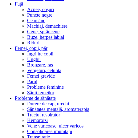
Față
Acnee, coșuri
Puncte negre
Cearcăne
Machiaj, demachiere
Gene, sprâncene
Buze, herpes labial
Riduri
Femei, copii, păr
Îngrijire copii
Unghii
Bronzare, ras
Vergeturi, celulită
Femei gravide
Părul
Probleme feminine
Sânii femeilor
Probleme de sănătate
Durere de cap, urechi
Sănătatea mentală, aromaterapia
Tractul respirator
Hemoroizi
Vene varicoase, ulcer varicos
Consolidarea imunității
Transpirație