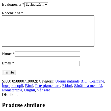
Evaluarea ta
*
Recenzia ta
*
Nume
*
Email
*
SKU:
858800719002k
Categorii:
Uleiuri naturale BIO
,
Cearcăne
,
Îngrijire copii
,
Părul
,
Pete pigmentare
,
Riduri
,
Sănătatea mentală,
aromaterapia
,
Unghii
,
Vânzare
Distribuie:
Produse similare