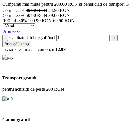
Cumpărați mai multe pentru
200.00
RON
și beneficiați de transpor
30 ml
-38%
39.90
RON
24.90
RON
50 ml
-33%
59.90
RON
39.90
RON
100 ml
-36%
109.90
RON
69.90
RON
Anulează
Cantitate Ulei de șofrănel
Adaugă în coș
Livrarea estimată a comenzii
12.08
Transport gratuit
pentru achiziții de peste 200 RON
Cadou gratuit