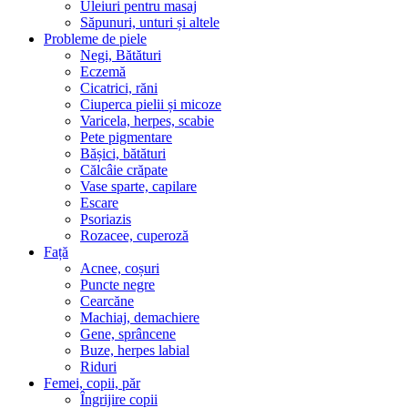
Uleiuri pentru masaj
Săpunuri, unturi și altele
Probleme de piele
Negi, Bătături
Eczemă
Cicatrici, răni
Ciuperca pielii și micoze
Varicela, herpes, scabie
Pete pigmentare
Bășici, bătături
Călcâie crăpate
Vase sparte, capilare
Escare
Psoriazis
Rozacee, cuperoză
Față
Acnee, coșuri
Puncte negre
Cearcăne
Machiaj, demachiere
Gene, sprâncene
Buze, herpes labial
Riduri
Femei, copii, păr
Îngrijire copii