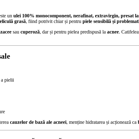
este un
ulei 100% monocomponent, nerafinat, extravirgin, presat la
eliculă grasă
, fiind potrivit chiar și pentru
piele sensibilă și problemat
ozacee
sau
cuperoză
, dar și pentru pielea predispusă la
acnee
. Catifelea
sale
a pielii
ure
aterea
cauzelor de bază ale acneei
, menține hidratarea și acționează ca