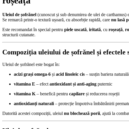
roșeață
Uleiul de șofrănel
(cunoscut și sub denumirea de ulei de carthamus) 
Se remarcă printr-o textură ușoară, cu absorbție rapidă, care
nu lasă p
Este recomandat în special pentru
piele uscată
,
iritată
, cu
roșeață
,
r
structurii cutanate.
Compoziția uleiului de șofrănel și efectele 
Uleiul de șofrănel este bogat în:
acizi grași omega-6
și
acid linoleic cis
– susțin bariera naturală 
vitamina E
– efect
antioxidant și anti-aging
puternic
vitamina K
– benefică pentru
capilare
și reducerea roșeții
antioxidanți naturali
– protecție împotriva îmbătrânirii premat
Datorită acestei compoziții, uleiul
nu blochează porii
, ajută la comb