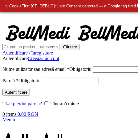
info@bellmedi.ro
⚠ CookieFirst [CF_DEBUG]: Late Consent detected — a Google tag fired 
Căutare
Autentificare / înregistrare
Autentificare
Creează un cont
Nume utilizator sau adresă email
*
Obligatoriu
Parolă
*
Obligatoriu
Autentificare
Ți-ai pierdut parola?
Ține-mă minte
0
items
0.00
RON
Meniu