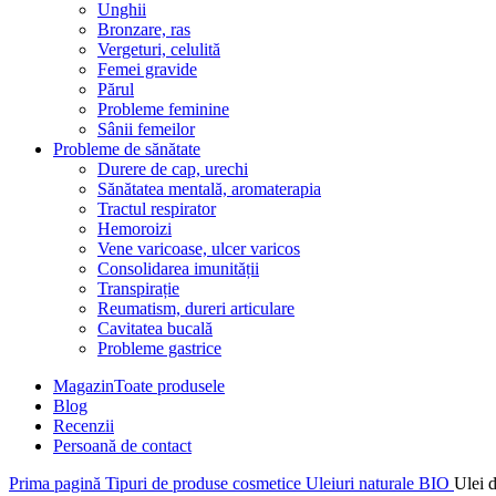
Unghii
Bronzare, ras
Vergeturi, celulită
Femei gravide
Părul
Probleme feminine
Sânii femeilor
Probleme de sănătate
Durere de cap, urechi
Sănătatea mentală, aromaterapia
Tractul respirator
Hemoroizi
Vene varicoase, ulcer varicos
Consolidarea imunității
Transpirație
Reumatism, dureri articulare
Cavitatea bucală
Probleme gastrice
Magazin
Toate produsele
Blog
Recenzii
Persoană de contact
Prima pagină
Tipuri de produse cosmetice
Uleiuri naturale BIO
Ulei d