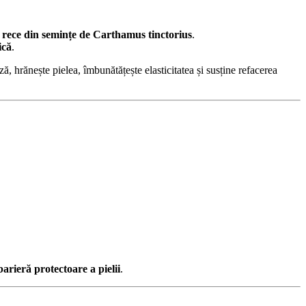
 rece din semințe de Carthamus tinctorius
.
ică
.
ză, hrănește pielea, îmbunătățește elasticitatea și susține refacerea
barieră protectoare a pielii
.