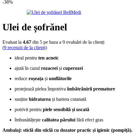
-38%
Ulei de șofrănel
Evaluat la
4.67
din 5 pe baza a
9
evaluări de la clienți
(
9
recenzii de la clienți)
ideal pentru
ten acneic
ajută în cazul
rozaceei
și
cuperozei
reduce
roșeața
și
umflăturile
protejează pielea împotriva
îmbătrânirii premature
susține
hidratarea
și bariera cutanată
potrivit pentru
piele sensibilă și uscată
îmbunătățește
calitatea părului
fără efect gras
Ambalaj:
sticlă din sticlă cu dozator practic și igienic (pompiță).