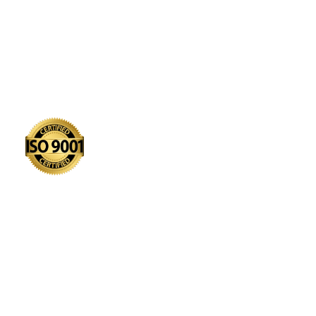
Retragere din contract
Cookie-uri
Persoană de contact
Garanția calității
Ultimele postări
Cuperoză: Ce este, cum apare și ce ajută în caz de ea?
25. februarie 2026
Niciun comentariu
Ce ajută în cazul bătăturilor? Sfaturi dovedite