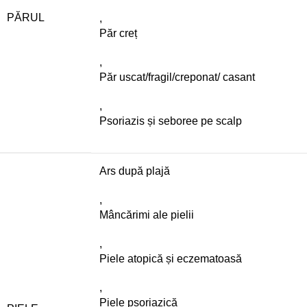
PĂRUL
,
Păr creț
,
Păr uscat/fragil/creponat/ casant
,
Psoriazis și seboree pe scalp
Ars după plajă
,
Mâncărimi ale pielii
,
Piele atopică și eczematoasă
,
Piele psoriazică