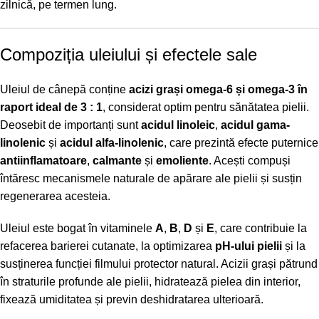
zilnică, pe termen lung.
Compoziția uleiului și efectele sale
Uleiul de cânepă conține
acizi grași omega-6 și omega-3 în
raport ideal de 3 : 1
, considerat optim pentru sănătatea pielii.
Deosebit de importanți sunt
acidul linoleic
,
acidul gama-
linolenic
și
acidul alfa-linolenic
, care prezintă efecte puternice
antiinflamatoare
,
calmante
și
emoliente
. Acești compuși
întăresc mecanismele naturale de apărare ale pielii și susțin
regenerarea acesteia.
Uleiul este bogat în vitaminele
A
,
B
,
D
și
E
, care contribuie la
refacerea barierei cutanate, la optimizarea
pH-ului pielii
și la
susținerea funcției filmului protector natural. Acizii grași pătrund
în straturile profunde ale pielii, hidratează pielea din interior,
fixează umiditatea și previn deshidratarea ulterioară.