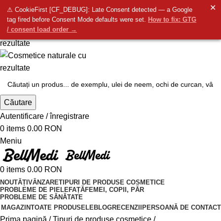
info@bellmedi.ro
✕
⚠ CookieFirst [CF_DEBUG]: Late Consent detected — a Google
Contactați-ne
- Suntem aici pentru dvs. de la
8:00
do
16:00
tag fired before Consent Mode defaults were set.
How to fix: GTG
/ consent load order →
Căutare
Autentificare / înregistrare
0
items
0.00
RON
Meniu
0
items
0.00
RON
NOUTĂȚI
VÂNZARE
TIPURI DE PRODUSE COSMETICE
PROBLEME DE PIELE
FAȚĂ
FEMEI, COPII, PĂR
PROBLEME DE SĂNĂTATE
MAGAZIN
TOATE PRODUSELE
BLOG
RECENZII
PERSOANĂ DE CONTACT
Prima pagină
Tipuri de produse cosmetice