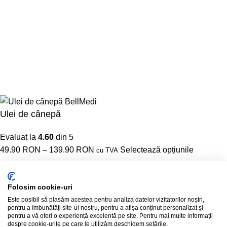
25. februarie 2026
Niciun comentariu
Ce trebuie să faceți în cazul bășicilor cauzate de arsuri? Vă
vom oferi sfaturi
25. februarie 2026
Niciun comentariu
bellmedi.ro – Toate drepturile rezervate © Copyright 2026
Ulei de cânepă
Evaluat la
4.60
din 5
49.90
RON
–
139.90
RON
Selectează opțiunile
cu TVA
Folosim cookie-uri
Este posibil să plasăm acestea pentru analiza datelor vizitatorilor noștri,
pentru a îmbunătăți site-ul nostru, pentru a afișa conținut personalizat și
pentru a vă oferi o experiență excelentă pe site. Pentru mai multe informații
despre cookie-urile pe care le utilizăm deschidem setările.