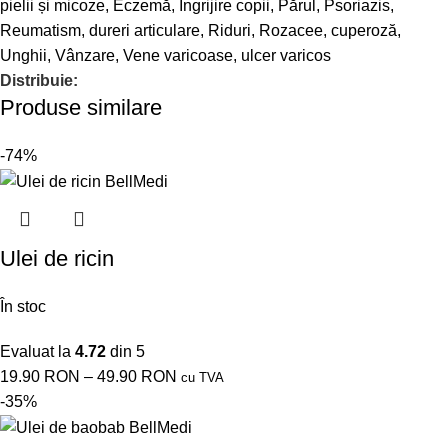
pielii și micoze
,
Eczemă
,
Îngrijire copii
,
Părul
,
Psoriazis
,
Reumatism, dureri articulare
,
Riduri
,
Rozacee, cuperoză
,
Unghii
,
Vânzare
,
Vene varicoase, ulcer varicos
Distribuie:
Produse similare
-74%
Ulei de ricin
În stoc
Evaluat la
4.72
din 5
19.90
RON
–
49.90
RON
cu TVA
-35%