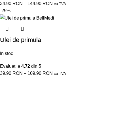
34.90
RON
–
144.90
RON
cu TVA
-29%
Ulei de primula
În stoc
Evaluat la
4.72
din 5
39.90
RON
–
109.90
RON
cu TVA
DESPRE NOI
Cu produsele BellMedi, vă puteți trata pielea, tenul, părul și
unghiile doar cu cele mai eficiente și mai sănătoase produse.
Îți va plăcea să te întorci la ele pentru că rezultatele sunt
vizibile, plus că știi că îi oferi pielii tale doar cele mai bune și
mai sănătoase.