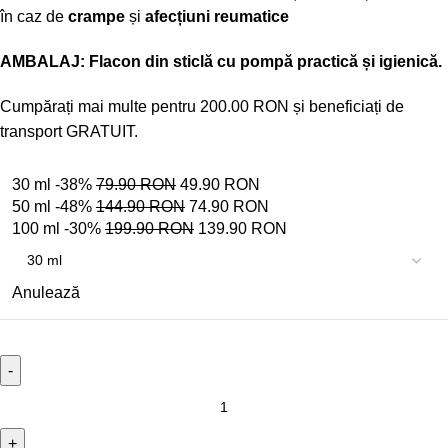
în caz de
crampe
și
afecțiuni reumatice
AMBALAJ: Flacon din sticlă cu pompă practică și igienică.
Cumpărați mai multe pentru
200.00
RON
și beneficiați de
transport GRATUIT.
30 ml
-38%
79.90
RON
49.90
RON
50 ml
-48%
144.90
RON
74.90
RON
100 ml
-30%
199.90
RON
139.90
RON
Anulează