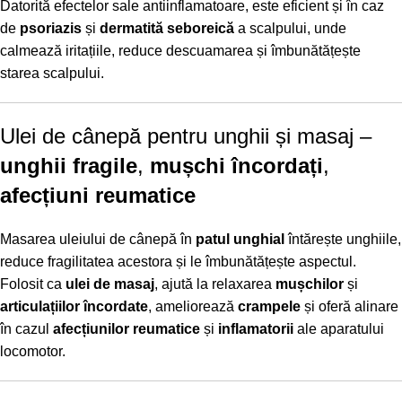
Datorită efectelor sale antiinflamatoare, este eficient și în caz
de
psoriazis
și
dermatită seboreică
a scalpului, unde
calmează iritațiile, reduce descuamarea și îmbunătățește
starea scalpului.
Ulei de cânepă pentru unghii și masaj –
unghii fragile
,
mușchi încordați
,
afecțiuni reumatice
Masarea uleiului de cânepă în
patul unghial
întărește unghiile,
reduce fragilitatea acestora și le îmbunătățește aspectul.
Folosit ca
ulei de masaj
, ajută la relaxarea
mușchilor
și
articulațiilor încordate
, ameliorează
crampele
și oferă alinare
în cazul
afecțiunilor reumatice
și
inflamatorii
ale aparatului
locomotor.