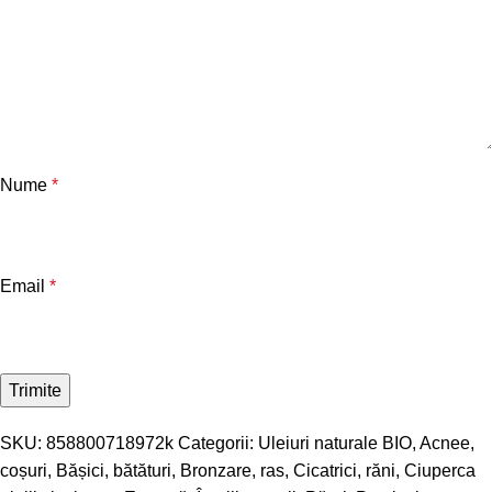
Nume
*
Email
*
SKU:
858800718972k
Categorii:
Uleiuri naturale BIO
,
Acnee,
coșuri
,
Bășici, bătături
,
Bronzare, ras
,
Cicatrici, răni
,
Ciuperca