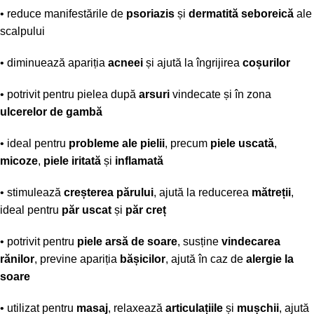
• reduce manifestările de
psoriazis
și
dermatită seboreică
ale
scalpului
• diminuează apariția
acneei
și ajută la îngrijirea
coșurilor
• potrivit pentru pielea după
arsuri
vindecate și în zona
ulcerelor de gambă
• ideal pentru
probleme ale pielii
, precum
piele uscată
,
micoze
,
piele iritată
și
inflamată
• stimulează
creșterea părului
, ajută la reducerea
mătreții
,
ideal pentru
păr uscat
și
păr creț
• potrivit pentru
piele arsă de soare
, susține
vindecarea
rănilor
, previne apariția
bășicilor
, ajută în caz de
alergie la
soare
• utilizat pentru
masaj
, relaxează
articulațiile
și
mușchii
, ajută