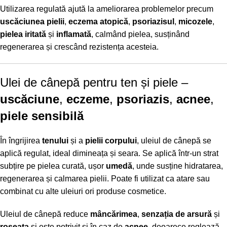
Utilizarea regulată ajută la ameliorarea problemelor precum
uscăciunea pielii
,
eczema atopică
,
psoriazisul
,
micozele
,
pielea iritată
și
inflamată
, calmând pielea, susținând
regenerarea și crescând rezistența acesteia.
Ulei de cânepă pentru ten și piele –
uscăciune
,
eczeme
,
psoriazis
,
acnee
,
piele sensibilă
În îngrijirea
tenului
și a
pielii corpului
, uleiul de cânepă se
aplică regulat, ideal dimineața și seara. Se aplică într-un strat
subțire pe pielea curată, ușor
umedă
, unde susține hidratarea,
regenerarea și calmarea pielii. Poate fi utilizat ca atare sau
combinat cu alte uleiuri ori produse cosmetice.
Uleiul de cânepă reduce
mâncărimea
,
senzația de arsură
și
roșeața
și este potrivit și în caz de
acnee
, deoarece reglează