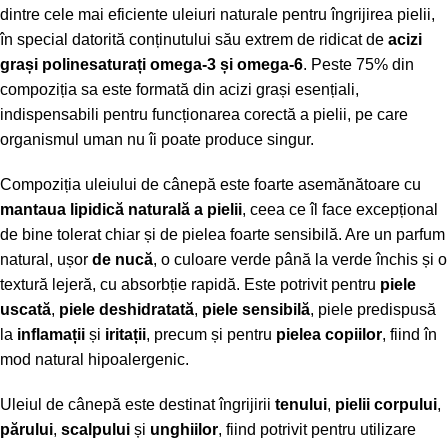
dintre cele mai eficiente uleiuri naturale pentru îngrijirea pielii,
în special datorită conținutului său extrem de ridicat de
acizi
grași polinesaturați omega-3 și omega-6
. Peste 75% din
compoziția sa este formată din acizi grași esențiali,
indispensabili pentru funcționarea corectă a pielii, pe care
organismul uman nu îi poate produce singur.
Compoziția uleiului de cânepă este foarte asemănătoare cu
mantaua lipidică naturală a pielii
, ceea ce îl face excepțional
de bine tolerat chiar și de pielea foarte sensibilă. Are un parfum
natural, ușor
de nucă
, o culoare verde până la verde închis și o
textură lejeră, cu absorbție rapidă. Este potrivit pentru
piele
uscată
,
piele deshidratată
,
piele sensibilă
, piele predispusă
la
inflamații
și
iritații
, precum și pentru
pielea copiilor
, fiind în
mod natural hipoalergenic.
Uleiul de cânepă este destinat îngrijirii
tenului
,
pielii corpului
,
părului
,
scalpului
și
unghiilor
, fiind potrivit pentru utilizare