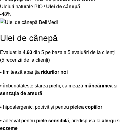
Uleiuri naturale BIO
Ulei de cânepă
-48%
Ulei de cânepă
Evaluat la
4.60
din 5 pe baza a
5
evaluări de la clienți
(
5
recenzii de la clienți)
• limitează apariția
ridurilor noi
• îmbunătățește starea
pielii
, calmează
mâncărimea
și
senzația de arsură
• hipoalergenic, potrivit și pentru
pielea copiilor
• adecvat pentru
piele sensibilă
, predispusă la
alergii
și
eczeme