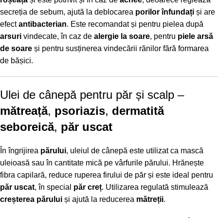
secreția de sebum, ajută la deblocarea
porilor înfundați
și are
efect
antibacterian
. Este recomandat și pentru pielea după
arsuri
vindecate, în caz de
alergie la soare
, pentru
piele arsă
de soare
și pentru susținerea vindecării rănilor fără formarea
de bășici.
Ulei de cânepă pentru păr și scalp –
mătreață
,
psoriazis
,
dermatită
seboreică
,
păr uscat
În îngrijirea
părului
, uleiul de cânepă este utilizat ca mască
uleioasă sau în cantitate mică pe vârfurile părului. Hrănește
fibra capilară, reduce ruperea firului de păr și este ideal pentru
păr uscat
, în special
păr creț
. Utilizarea regulată stimulează
creșterea părului
și ajută la reducerea
mătreții
.