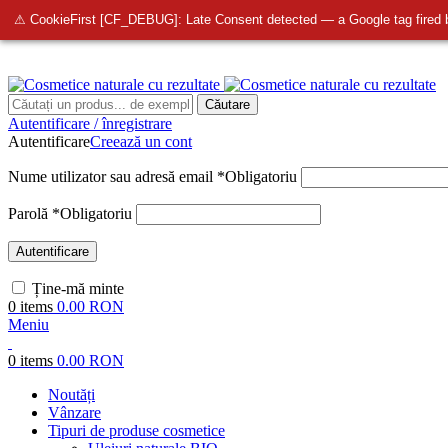
info@bellmedi.ro
⚠ CookieFirst [CF_DEBUG]: Late Consent detected — a Google tag fired 
Căutare
Autentificare / înregistrare
Autentificare
Creează un cont
Nume utilizator sau adresă email
*
Obligatoriu
Parolă
*
Obligatoriu
Autentificare
Ține-mă minte
0
items
0.00
RON
Meniu
0
items
0.00
RON
Noutăți
Vânzare
Tipuri de produse cosmetice