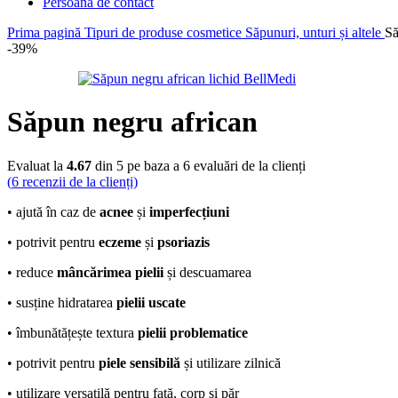
Persoană de contact
Prima pagină
Tipuri de produse cosmetice
Săpunuri, unturi și altele
Să
-39%
Săpun negru african
Evaluat la
4.67
din 5 pe baza a
6
evaluări de la clienți
(
6
recenzii de la clienți)
• ajută în caz de
acnee
și
imperfecțiuni
• potrivit pentru
eczeme
și
psoriazis
• reduce
mâncărimea pielii
și descuamarea
• susține hidratarea
pielii uscate
• îmbunătățește textura
pielii problematice
• potrivit pentru
piele sensibilă
și utilizare zilnică
• utilizare versatilă pentru față, corp și păr