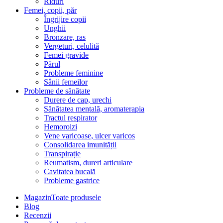
Riduri
Femei, copii, păr
Îngrijire copii
Unghii
Bronzare, ras
Vergeturi, celulită
Femei gravide
Părul
Probleme feminine
Sânii femeilor
Probleme de sănătate
Durere de cap, urechi
Sănătatea mentală, aromaterapia
Tractul respirator
Hemoroizi
Vene varicoase, ulcer varicos
Consolidarea imunității
Transpirație
Reumatism, dureri articulare
Cavitatea bucală
Probleme gastrice
Magazin
Toate produsele
Blog
Recenzii