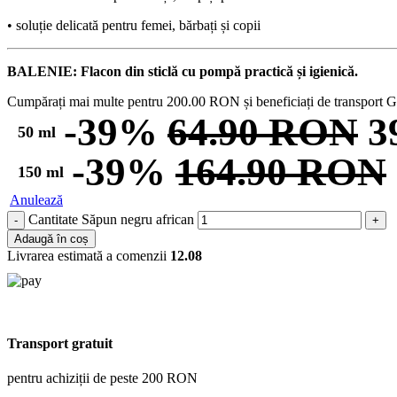
• soluție delicată pentru femei, bărbați și copii
BALENIE: Flacon din sticlă cu pompă practică și igienică.
Cumpărați mai multe pentru
200.00
RON
și beneficiați de transpor
-39%
64.90
RON
3
50 ml
-39%
164.90
RON
150 ml
Anulează
Cantitate Săpun negru african
Adaugă în coș
Livrarea estimată a comenzii
12.08
Transport gratuit
pentru achiziții de peste 200 RON