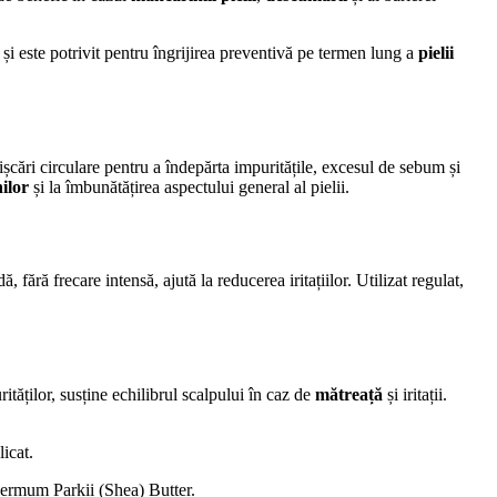
 și este potrivit pentru îngrijirea preventivă pe termen lung a
pielii
șcări circulare pentru a îndepărta impuritățile, excesul de sebum și
ilor
și la îmbunătățirea aspectului general al pielii.
, fără frecare intensă, ajută la reducerea iritațiilor. Utilizat regulat,
ităților, susține echilibrul scalpului în caz de
mătreață
și iritații.
icat.
rmum Parkii (Shea) Butter.