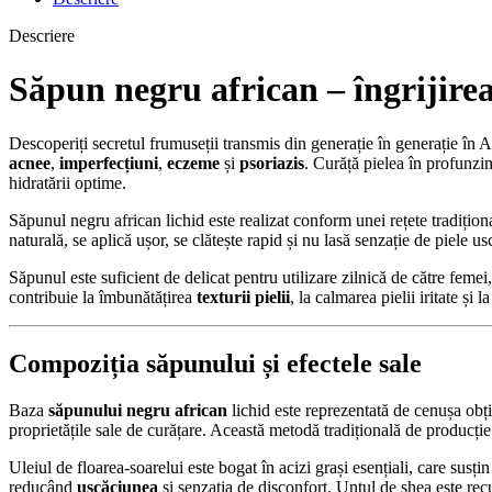
Descriere
Săpun negru african – îngrijirea
Descoperiți secretul frumuseții transmis din generație în generație în A
acnee
,
imperfecțiuni
,
eczeme
și
psoriazis
. Curăță pielea în profunzim
hidratării optime.
Săpunul negru african lichid este realizat conform unei rețete tradițion
naturală, se aplică ușor, se clătește rapid și nu lasă senzație de piele u
Săpunul este suficient de delicat pentru utilizare zilnică de către femei, b
contribuie la îmbunătățirea
texturii pielii
, la calmarea pielii iritate și 
Compoziția săpunului și efectele sale
Baza
săpunului negru african
lichid este reprezentată de cenușa obți
proprietățile sale de curățare. Această metodă tradițională de producție 
Uleiul de floarea-soarelui este bogat în acizi grași esențiali, care susțin
reducând
uscăciunea
și senzația de disconfort. Untul de shea este rec