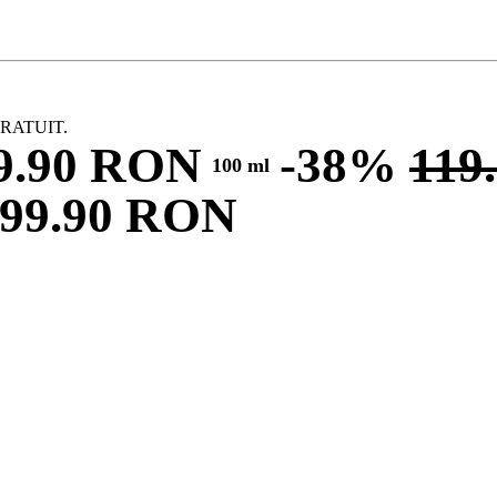
t GRATUIT.
9.90
RON
-38%
119
100 ml
99.90
RON