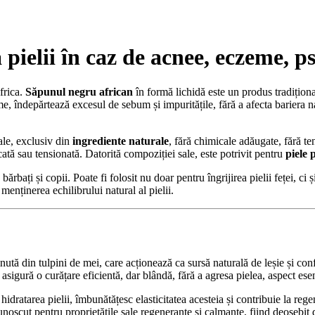
 pielii în caz de
acnee
,
eczeme
,
ps
frica.
Săpunul negru african
în formă lichidă este un produs tradițional
e, îndepărtează excesul de sebum și impuritățile, fără a afecta bariera na
ale, exclusiv din
ingrediente naturale
, fără chimicale adăugate, fără te
scată sau tensionată. Datorită compoziției sale, este potrivit pentru
piele 
ărbați și copii. Poate fi folosit nu doar pentru îngrijirea pielii feței, ci ș
la menținerea echilibrului natural al pielii.
nută din tulpini de mei, care acționează ca sursă naturală de leșie și con
asigură o curățare eficientă, dar blândă, fără a agresa pielea, aspect ese
 hidratarea pielii, îmbunătățesc elasticitatea acesteia și contribuie la rege
unoscut pentru proprietățile sale regenerante și calmante, fiind deosebit