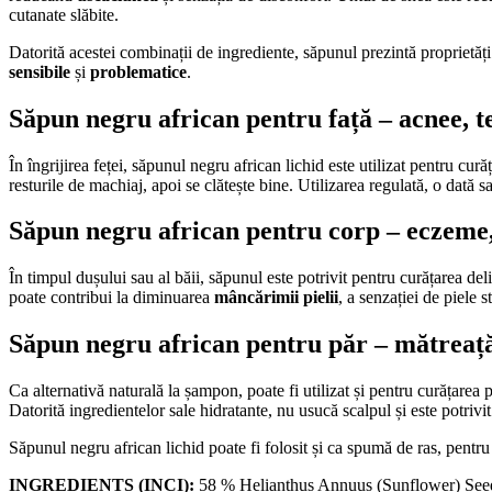
cutanate slăbite.
Datorită acestei combinații de ingrediente, săpunul prezintă proprietăți 
sensibile
și
problematice
.
Săpun negru african pentru față –
acnee
,
t
În îngrijirea feței, săpunul negru african lichid este utilizat pentru cură
resturile de machiaj, apoi se clătește bine. Utilizarea regulată, o dată 
Săpun negru african pentru corp –
eczeme
În timpul dușului sau al băii, săpunul este potrivit pentru curățarea del
poate contribui la diminuarea
mâncărimii pielii
, a senzației de piele 
Săpun negru african pentru păr –
mătreaț
Ca alternativă naturală la șampon, poate fi utilizat și pentru curățarea 
Datorită ingredientelor sale hidratante, nu usucă scalpul și este potrivit
Săpunul negru african lichid poate fi folosit și ca spumă de ras, pentru
INGREDIENTS (INCI):
58 % Helianthus Annuus (Sunflower) Seed