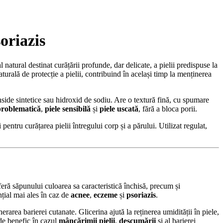
oriazis
 natural destinat curățării profunde, dar delicate, a pielii predispuse la
turală de protecție a pielii, contribuind în același timp la menținerea
nside sintetice sau hidroxid de sodiu. Are o textură fină, cu spumare
problematică
,
piele sensibilă
și
piele uscată
, fără a bloca porii.
i pentru curățarea pielii întregului corp și a părului. Utilizat regulat,
feră săpunului culoarea sa caracteristică închisă, precum și
nțial mai ales în caz de
acnee
,
eczeme
și
psoriazis
.
nerarea barierei cutanate. Glicerina ajută la reținerea umidității în piele,
 de benefic în cazul
mâncărimii pielii
,
descumării
și al barierei