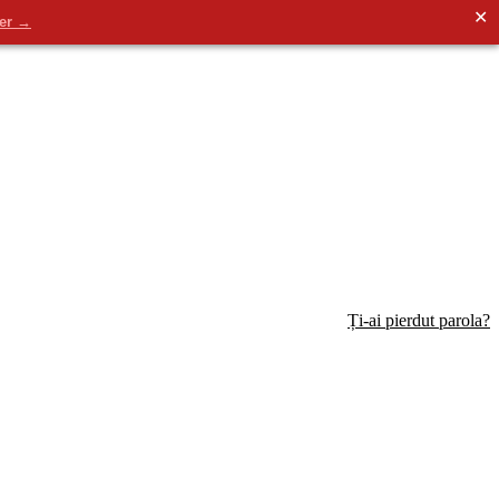
✕
der →
Ți-ai pierdut parola?