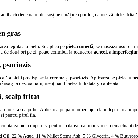
antibacteriene naturale, susține curățarea porilor, calmează pielea iritată
en gras
țarea regulată a pielii. Se aplică pe
pielea umedă
, se masează ușor cu mi
sau de două ori pe zi, poate contribui la reducerea
acneei
, a
imperfecțiun
,
psoriazis
icată a pielii predispuse la
eczeme
și
psoriazis
. Aplicarea pe pielea umedă
strânsă și a descuamării, menținând pielea hidratată și catifelată.
ă
, scalp iritat
părului și a scalpului. Aplicarea pe părul umed ajută la îndepărtarea impur
 și pentru părul fin.
 curățarea pielii după ras, pentru spălarea mâinilor sau ca demachiant del
 Oil, 22 % Aqua, 11 % Millet Stems Ash, 5 % Glycerin, 4 % Butyrospe