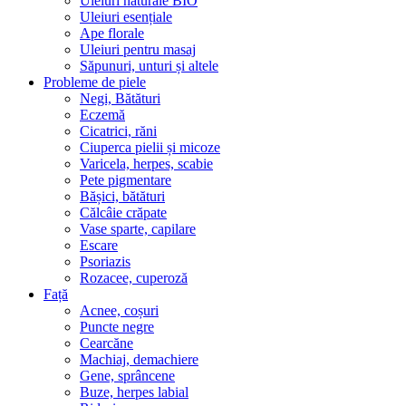
Uleiuri naturale BIO
Uleiuri esențiale
Ape florale
Uleiuri pentru masaj
Săpunuri, unturi și altele
Probleme de piele
Negi, Bătături
Eczemă
Cicatrici, răni
Ciuperca pielii și micoze
Varicela, herpes, scabie
Pete pigmentare
Bășici, bătături
Călcâie crăpate
Vase sparte, capilare
Escare
Psoriazis
Rozacee, cuperoză
Față
Acnee, coșuri
Puncte negre
Cearcăne
Machiaj, demachiere
Gene, sprâncene
Buze, herpes labial