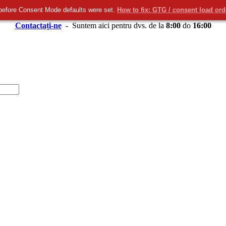
before Consent Mode defaults were set.
How to fix: GTG / consent load or
Contactați-ne
- Suntem aici pentru dvs. de la
8:00
do
16:00