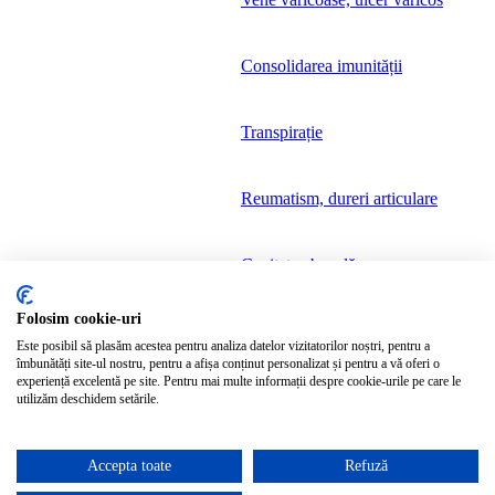
Consolidarea imunității
Transpirație
Reumatism, dureri articulare
Cavitatea bucală
Folosim cookie-uri
Probleme gastrice
Este posibil să plasăm acestea pentru analiza datelor vizitatorilor noștri, pentru a
îmbunătăți site-ul nostru, pentru a afișa conținut personalizat și pentru a vă oferi o
experiență excelentă pe site. Pentru mai multe informații despre cookie-urile pe care le
utilizăm deschidem setările.
Coș de cumpărături
Închide
Accepta toate
Refuză
Apă din iarbă de lămâie