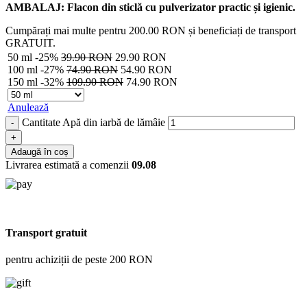
AMBALAJ: Flacon din sticlă cu pulverizator practic și igienic.
Cumpărați mai multe pentru
200.00
RON
și beneficiați de transport
GRATUIT.
50 ml
-25%
39.90
RON
29.90
RON
100 ml
-27%
74.90
RON
54.90
RON
150 ml
-32%
109.90
RON
74.90
RON
Anulează
Cantitate Apă din iarbă de lămâie
Adaugă în coș
Livrarea estimată a comenzii
09.08
Transport gratuit
pentru achiziții de peste 200 RON