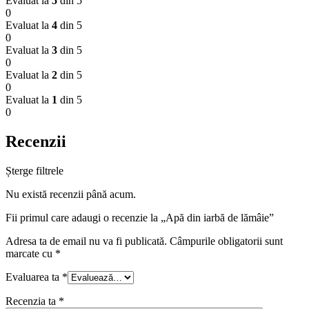
Evaluat la
5
din 5
0
Evaluat la
4
din 5
0
Evaluat la
3
din 5
0
Evaluat la
2
din 5
0
Evaluat la
1
din 5
0
Recenzii
Șterge filtrele
Nu există recenzii până acum.
Fii primul care adaugi o recenzie la „Apă din iarbă de lămâie”
Adresa ta de email nu va fi publicată.
Câmpurile obligatorii sunt
marcate cu
*
Evaluarea ta
*
Recenzia ta
*