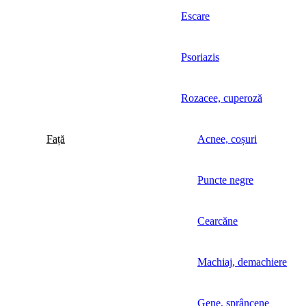
Escare
Psoriazis
Rozacee, cuperoză
Față
Acnee, coșuri
Puncte negre
Cearcăne
Machiaj, demachiere
Gene, sprâncene