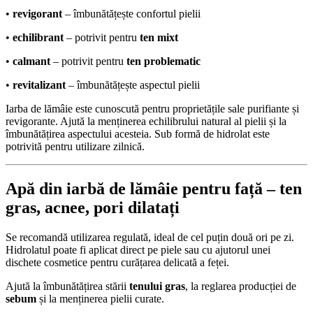
•
revigorant
– îmbunătățește confortul pielii
•
echilibrant
– potrivit pentru
ten mixt
•
calmant
– potrivit pentru
ten problematic
•
revitalizant
– îmbunătățește aspectul pielii
Iarba de lămâie este cunoscută pentru proprietățile sale purifiante și
revigorante. Ajută la menținerea echilibrului natural al pielii și la
îmbunătățirea aspectului acesteia. Sub formă de hidrolat este
potrivită pentru utilizare zilnică.
Apă din iarbă de lămâie pentru față –
ten
gras
,
acnee
,
pori dilatați
Se recomandă utilizarea regulată, ideal de cel puțin două ori pe zi.
Hidrolatul poate fi aplicat direct pe piele sau cu ajutorul unei
dischete cosmetice pentru curățarea delicată a feței.
Ajută la îmbunătățirea stării
tenului gras
, la reglarea producției de
sebum
și la menținerea pielii curate.