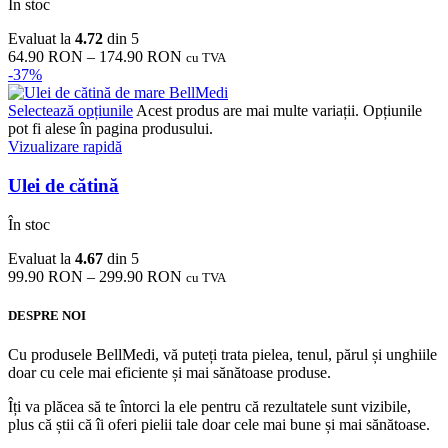
În stoc
Evaluat la
4.72
din 5
64.90
RON
–
174.90
RON
cu TVA
-37%
Selectează opțiunile
Acest produs are mai multe variații. Opțiunile
pot fi alese în pagina produsului.
Vizualizare rapidă
Ulei de cătină
În stoc
Evaluat la
4.67
din 5
99.90
RON
–
299.90
RON
cu TVA
DESPRE NOI
Cu produsele BellMedi, vă puteți trata pielea, tenul, părul și unghiile
doar cu cele mai eficiente și mai sănătoase produse.
Îți va plăcea să te întorci la ele pentru că rezultatele sunt vizibile,
plus că știi că îi oferi pielii tale doar cele mai bune și mai sănătoase.