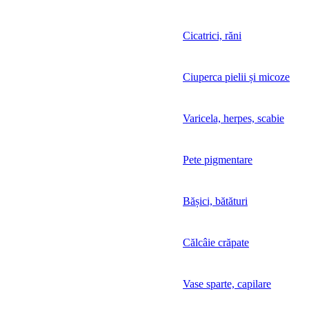
Cicatrici, răni
Ciuperca pielii și micoze
Varicela, herpes, scabie
Pete pigmentare
Bășici, bătături
Călcâie crăpate
Vase sparte, capilare