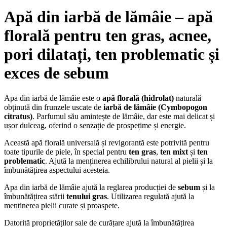
Apă din iarbă de lămâie – apă
florală pentru
ten gras
,
acnee
,
pori dilatați
,
ten problematic
și
exces de sebum
Apa din iarbă de lămâie este o
apă florală (hidrolat)
naturală
obținută din frunzele uscate de
iarbă de lămâie (Cymbopogon
citratus)
. Parfumul său amintește de lămâie, dar este mai delicat și
ușor dulceag, oferind o senzație de prospețime și energie.
Această apă florală universală și revigorantă este potrivită pentru
toate tipurile de piele, în special pentru
ten gras
,
ten mixt
și
ten
problematic
. Ajută la menținerea echilibrului natural al pielii și la
îmbunătățirea aspectului acesteia.
Apa din iarbă de lămâie ajută la reglarea producției de
sebum
și la
îmbunătățirea stării
tenului gras
. Utilizarea regulată ajută la
menținerea pielii curate și proaspete.
Datorită proprietăților sale de curățare ajută la îmbunătățirea