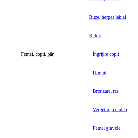
Buze, herpes labial
Riduri
Femei, copii, păr
Îngrijire copii
Unghii
Bronzare, ras
Vergeturi, celulită
Femei gravide