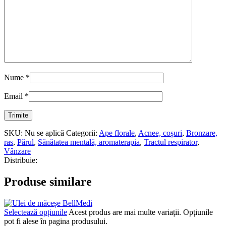
Nume
*
Email
*
SKU:
Nu se aplică
Categorii:
Ape florale
,
Acnee, coșuri
,
Bronzare,
ras
,
Părul
,
Sănătatea mentală, aromaterapia
,
Tractul respirator
,
Vânzare
Distribuie:
Produse similare
Selectează opțiunile
Acest produs are mai multe variații. Opțiunile
pot fi alese în pagina produsului.