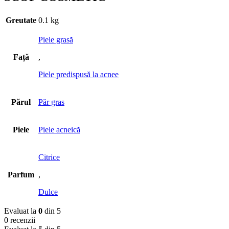
Greutate
0.1 kg
Piele grasă
Față
,
Piele predispusă la acnee
Părul
Păr gras
Piele
Piele acneică
Citrice
Parfum
,
Dulce
Evaluat la
0
din 5
0 recenzii