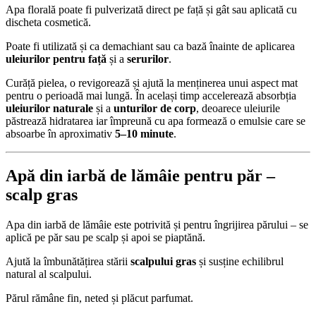
Apa florală poate fi pulverizată direct pe față și gât sau aplicată cu
discheta cosmetică.
Poate fi utilizată și ca demachiant sau ca bază înainte de aplicarea
uleiurilor pentru față
și a
serurilor
.
Curăță pielea, o revigorează și ajută la menținerea unui aspect mat
pentru o perioadă mai lungă. În același timp accelerează absorbția
uleiurilor naturale
și a
unturilor de corp
, deoarece uleiurile
păstrează hidratarea iar împreună cu apa formează o emulsie care se
absoarbe în aproximativ
5–10 minute
.
Apă din iarbă de lămâie pentru păr –
scalp gras
Apa din iarbă de lămâie este potrivită și pentru îngrijirea părului – se
aplică pe păr sau pe scalp și apoi se piaptănă.
Ajută la îmbunătățirea stării
scalpului gras
și susține echilibrul
natural al scalpului.
Părul rămâne fin, neted și plăcut parfumat.