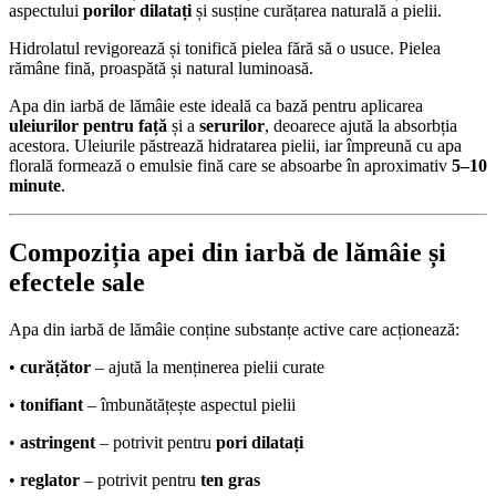
aspectului
porilor dilatați
și susține curățarea naturală a pielii.
Hidrolatul revigorează și tonifică pielea fără să o usuce. Pielea
rămâne fină, proaspătă și natural luminoasă.
Apa din iarbă de lămâie este ideală ca bază pentru aplicarea
uleiurilor pentru față
și a
serurilor
, deoarece ajută la absorbția
acestora. Uleiurile păstrează hidratarea pielii, iar împreună cu apa
florală formează o emulsie fină care se absoarbe în aproximativ
5–10
minute
.
Compoziția apei din iarbă de lămâie și
efectele sale
Apa din iarbă de lămâie conține substanțe active care acționează:
•
curățător
– ajută la menținerea pielii curate
•
tonifiant
– îmbunătățește aspectul pielii
•
astringent
– potrivit pentru
pori dilatați
•
reglator
– potrivit pentru
ten gras