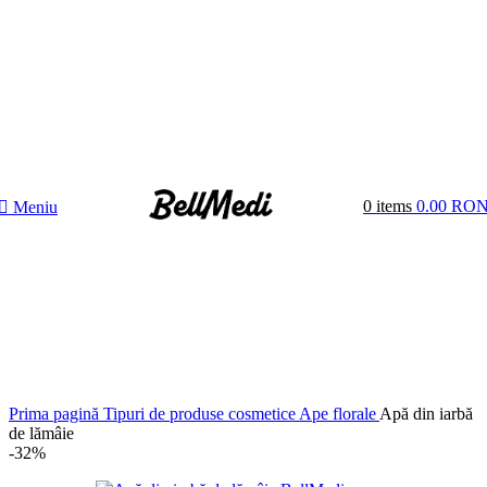
0
items
0.00
RO
Meniu
Prima pagină
Tipuri de produse cosmetice
Ape florale
Apă din iarbă
de lămâie
-32%