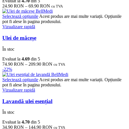
Evaluat la
4.70
din 5
24.90
RON
–
69.90
RON
cu TVA
Selectează opțiunile
Acest produs are mai multe variații. Opțiunile
pot fi alese în pagina produsului.
Vizualizare rapidă
Ulei de măceșe
În stoc
Evaluat la
4.69
din 5
74.90
RON
–
209.90
RON
cu TVA
-22%
Selectează opțiunile
Acest produs are mai multe variații. Opțiunile
pot fi alese în pagina produsului.
Vizualizare rapidă
Lavandă ulei esențial
În stoc
Evaluat la
4.70
din 5
34.90
RON
–
144.90
RON
cu TVA