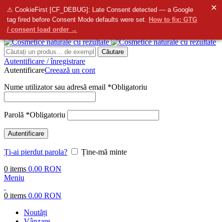
✕
info@bellmedi.ro
⚠ CookieFirst [CF_DEBUG]: Late Consent detected — a Google
tag fired before Consent Mode defaults were set.
How to fix: GTG
Contactați-ne
- Suntem aici pentru dvs. de la
8:00
do
16:00
/ consent load order →
Căutare
Autentificare / înregistrare
Autentificare
Creează un cont
Nume utilizator sau adresă email
*
Obligatoriu
Parolă
*
Obligatoriu
Autentificare
Ți-ai pierdut parola?
Ține-mă minte
0
items
0.00
RON
Meniu
0
items
0.00
RON
Noutăți
Vânzare