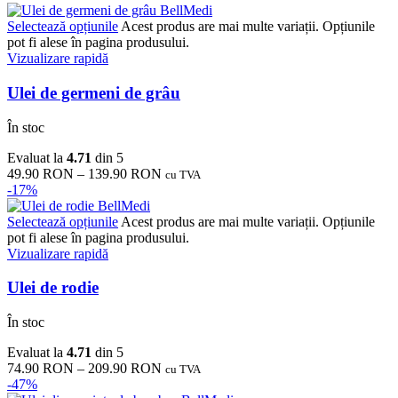
Selectează opțiunile
Acest produs are mai multe variații. Opțiunile
pot fi alese în pagina produsului.
Vizualizare rapidă
Ulei de germeni de grâu
În stoc
Evaluat la
4.71
din 5
49.90
RON
–
139.90
RON
cu TVA
-17%
Selectează opțiunile
Acest produs are mai multe variații. Opțiunile
pot fi alese în pagina produsului.
Vizualizare rapidă
Ulei de rodie
În stoc
Evaluat la
4.71
din 5
74.90
RON
–
209.90
RON
cu TVA
-47%