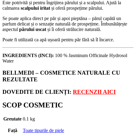
Este potrivită și pentru îngrijirea părului și a scalpului. Ajută la
calmarea
scalpului iritat
și oferă prospețime părului.
Se poate aplica direct pe păr și apoi pieptăna – părul capătă un
parfum delicat și o senzație naturală de prospețime. Îmbunătățește
aspectul
părului uscat
și îi oferă strălucire naturală.
Poate fi utilizată ca apă ușoară pentru păr fără să îl încarce.
INGREDIENTS (INCI):
100 % Jasminum Officinale Hydrosol
Water
BELLMEDI – COSMETICE NATURALE CU
REZULTATE
DOVEDITE DE CLIENȚI:
RECENZII AICI
SCOP COSMETIC
Greutate
0.1 kg
Față
Toate tipurile de piele