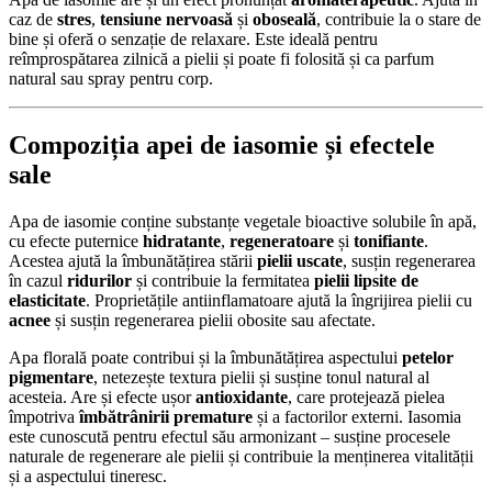
caz de
stres
,
tensiune nervoasă
și
oboseală
, contribuie la o stare de
bine și oferă o senzație de relaxare. Este ideală pentru
reîmprospătarea zilnică a pielii și poate fi folosită și ca parfum
natural sau spray pentru corp.
Compoziția apei de iasomie și efectele
sale
Apa de iasomie conține substanțe vegetale bioactive solubile în apă,
cu efecte puternice
hidratante
,
regeneratoare
și
tonifiante
.
Acestea ajută la îmbunătățirea stării
pielii uscate
, susțin regenerarea
în cazul
ridurilor
și contribuie la fermitatea
pielii lipsite de
elasticitate
. Proprietățile antiinflamatoare ajută la îngrijirea pielii cu
acnee
și susțin regenerarea pielii obosite sau afectate.
Apa florală poate contribui și la îmbunătățirea aspectului
petelor
pigmentare
, netezește textura pielii și susține tonul natural al
acesteia. Are și efecte ușor
antioxidante
, care protejează pielea
împotriva
îmbătrânirii premature
și a factorilor externi. Iasomia
este cunoscută pentru efectul său armonizant – susține procesele
naturale de regenerare ale pielii și contribuie la menținerea vitalității
și a aspectului tineresc.