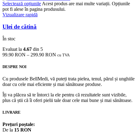
Selectează opțiunile
Acest produs are mai multe variații. Opțiunile
pot fi alese în pagina produsului.
Vizualizare rapidă
Ulei de cătină
În stoc
Evaluat la
4.67
din 5
99.90
RON
–
299.90
RON
cu TVA
DESPRE NOI
Cu produsele BellMedi, vă puteți trata pielea, tenul, părul și unghiile
doar cu cele mai eficiente și mai sănătoase produse.
Îți va plăcea să te întorci la ele pentru că rezultatele sunt vizibile,
plus că știi că îi oferi pielii tale doar cele mai bune și mai sănătoase.
LIVRARE
Prețuri poștale:
De la
15 RON