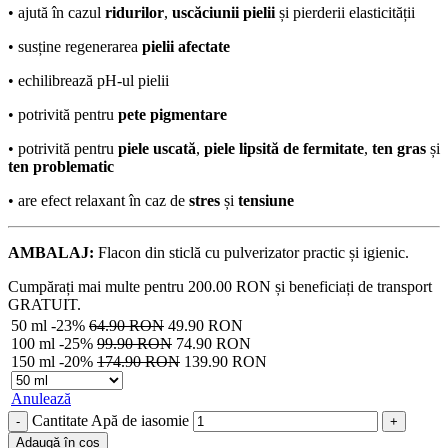
• ajută în cazul
ridurilor
,
uscăciunii pielii
și pierderii elasticității
• susține regenerarea
pielii afectate
• echilibrează pH-ul pielii
• potrivită pentru
pete pigmentare
• potrivită pentru
piele uscată
,
piele lipsită de fermitate
,
ten gras
și
ten problematic
• are efect relaxant în caz de
stres
și
tensiune
AMBALAJ:
Flacon din sticlă cu pulverizator practic și igienic.
Cumpărați mai multe pentru
200.00
RON
și beneficiați de transport
GRATUIT.
50 ml
-23%
64.90
RON
49.90
RON
100 ml
-25%
99.90
RON
74.90
RON
150 ml
-20%
174.90
RON
139.90
RON
Anulează
Cantitate Apă de iasomie
Adaugă în coș