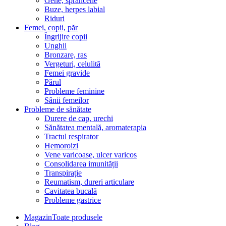
Gene, sprâncene
Buze, herpes labial
Riduri
Femei, copii, păr
Îngrijire copii
Unghii
Bronzare, ras
Vergeturi, celulită
Femei gravide
Părul
Probleme feminine
Sânii femeilor
Probleme de sănătate
Durere de cap, urechi
Sănătatea mentală, aromaterapia
Tractul respirator
Hemoroizi
Vene varicoase, ulcer varicos
Consolidarea imunității
Transpirație
Reumatism, dureri articulare
Cavitatea bucală
Probleme gastrice
Magazin
Toate produsele