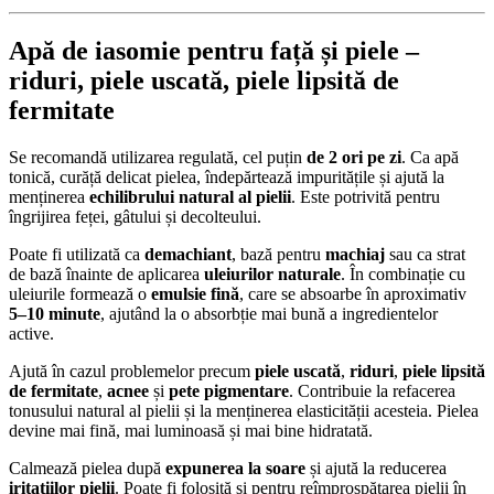
Apă de iasomie pentru față și piele –
riduri
,
piele uscată
,
piele lipsită de
fermitate
Se recomandă utilizarea regulată, cel puțin
de 2 ori pe zi
. Ca apă
tonică, curăță delicat pielea, îndepărtează impuritățile și ajută la
menținerea
echilibrului natural al pielii
. Este potrivită pentru
îngrijirea feței, gâtului și decolteului.
Poate fi utilizată ca
demachiant
, bază pentru
machiaj
sau ca strat
de bază înainte de aplicarea
uleiurilor naturale
. În combinație cu
uleiurile formează o
emulsie fină
, care se absoarbe în aproximativ
5–10 minute
, ajutând la o absorbție mai bună a ingredientelor
active.
Ajută în cazul problemelor precum
piele uscată
,
riduri
,
piele lipsită
de fermitate
,
acnee
și
pete pigmentare
. Contribuie la refacerea
tonusului natural al pielii și la menținerea elasticității acesteia. Pielea
devine mai fină, mai luminoasă și mai bine hidratată.
Calmează pielea după
expunerea la soare
și ajută la reducerea
iritațiilor pielii
. Poate fi folosită și pentru reîmprospătarea pielii în