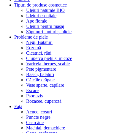
Tipuri de produse cosmetice
Uleiuri naturale BIO
Uleiuri esențiale
Ape florale
Uleiuri pentru masaj
Săpunuri, unturi și altele
Probleme de piele
Negi, Bătături
Eczemă
Cicatrici, răni
Ciuperca pielii și micoze
Varicela, herpes, scabie
Pete pigmentare
Bășici, bătături
Călcâie crăpate
Vase sparte, capilare
Escare
Psoriazis
Rozacee, cuperoză
Față
Acnee, coșuri
Puncte negre
Cearcăne
Machiaj, demachiere