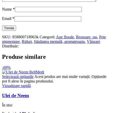
Nume
*
Email
*
SKU:
858800718963k
Categorii:
Ape florale
,
Bronzare, ras
,
Pete
pigmentare
,
Riduri
,
Sănătatea mentală, aromaterapia
,
Vânzare
Distribuie:
Produse similare
-69%
Selectează opțiunile
Acest produs are mai multe variații. Opțiunile
pot fi alese în pagina produsului.
Vizualizare rapidă
Ulei de Neem
În stoc