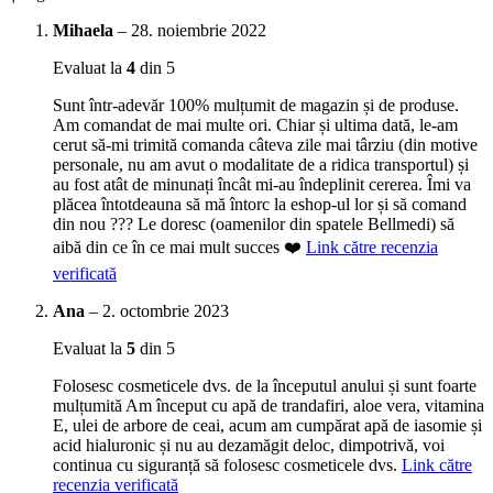
Mihaela
–
28. noiembrie 2022
Evaluat la
4
din 5
Sunt într-adevăr 100% mulțumit de magazin și de produse.
Am comandat de mai multe ori. Chiar și ultima dată, le-am
cerut să-mi trimită comanda câteva zile mai târziu (din motive
personale, nu am avut o modalitate de a ridica transportul) și
au fost atât de minunați încât mi-au îndeplinit cererea. Îmi va
plăcea întotdeauna să mă întorc la eshop-ul lor și să comand
din nou ??? Le doresc (oamenilor din spatele Bellmedi) să
aibă din ce în ce mai mult succes ❤️
Link către recenzia
verificată
Ana
–
2. octombrie 2023
Evaluat la
5
din 5
Folosesc cosmeticele dvs. de la începutul anului și sunt foarte
mulțumită Am început cu apă de trandafiri, aloe vera, vitamina
E, ulei de arbore de ceai, acum am cumpărat apă de iasomie și
acid hialuronic și nu au dezamăgit deloc, dimpotrivă, voi
continua cu siguranță să folosesc cosmeticele dvs.
Link către
recenzia verificată