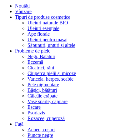
Noutăți
Vânzare
Tipuri de produse cosmetice
Uleiuri naturale BIO
Uleiuri esențiale
Ape florale
Uleiuri pentru masaj
Săpunuri, unturi și altele
Probleme de piele
Negi, Bătături
Eczemă
Cicatrici, răni
Ciuperca pielii și micoze
Varicela, herpes, scabie
Pete pigmentare
Bășici, bătături
Călcâie crăpate
Vase sparte, capilare
Escare
Psoriazis
Rozacee, cuperoză
Față
Acnee, coșuri
Puncte negre