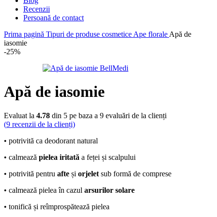
Blog
Recenzii
Persoană de contact
Prima pagină
Tipuri de produse cosmetice
Ape florale
Apă de
iasomie
-25%
Apă de iasomie
Evaluat la
4.78
din 5 pe baza a
9
evaluări de la clienți
(
9
recenzii de la clienți)
• potrivită ca deodorant natural
• calmează
pielea iritată
a feței și scalpului
• potrivită pentru
afte
și
orjelet
sub formă de comprese
• calmează pielea în cazul
arsurilor solare
• tonifică și reîmprospătează pielea