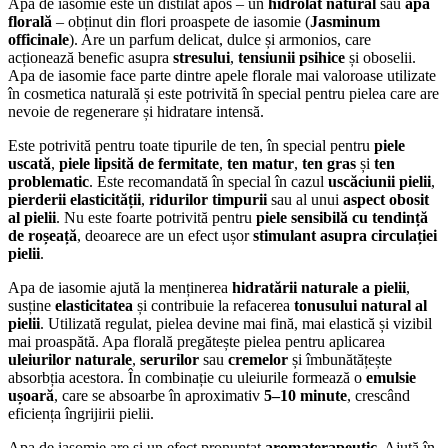
Apa de iasomie este un distilat apos – un
hidrolat natural
sau
apă
florală
– obținut din flori proaspete de iasomie (
Jasminum
officinale
). Are un parfum delicat, dulce și armonios, care
acționează benefic asupra
stresului
,
tensiunii psihice
și oboselii.
Apa de iasomie face parte dintre apele florale mai valoroase utilizate
în cosmetica naturală și este potrivită în special pentru pielea care are
nevoie de regenerare și hidratare intensă.
Este potrivită pentru toate tipurile de ten, în special pentru
piele
uscată
,
piele lipsită de fermitate
,
ten matur
,
ten gras
și
ten
problematic
. Este recomandată în special în cazul
uscăciunii pielii
,
pierderii elasticității
,
ridurilor timpurii
sau al unui
aspect obosit
al pielii
. Nu este foarte potrivită pentru
piele sensibilă cu tendință
de roșeață
, deoarece are un efect ușor
stimulant asupra circulației
pielii
.
Apa de iasomie ajută la menținerea
hidratării naturale a pielii
,
susține
elasticitatea
și contribuie la refacerea
tonusului natural al
pielii
. Utilizată regulat, pielea devine mai fină, mai elastică și vizibil
mai proaspătă. Apa florală pregătește pielea pentru aplicarea
uleiurilor naturale
,
serurilor
sau
cremelor
și îmbunătățește
absorbția acestora. În combinație cu uleiurile formează o
emulsie
ușoară
, care se absoarbe în aproximativ
5–10 minute
, crescând
eficiența îngrijirii pielii.
Apa de iasomie are și un efect pronunțat
aromaterapeutic
. Ajută în