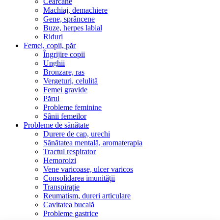
Cearcăne
Machiaj, demachiere
Gene, sprâncene
Buze, herpes labial
Riduri
Femei, copii, păr
Îngrijire copii
Unghii
Bronzare, ras
Vergeturi, celulită
Femei gravide
Părul
Probleme feminine
Sânii femeilor
Probleme de sănătate
Durere de cap, urechi
Sănătatea mentală, aromaterapia
Tractul respirator
Hemoroizi
Vene varicoase, ulcer varicos
Consolidarea imunității
Transpirație
Reumatism, dureri articulare
Cavitatea bucală
Probleme gastrice