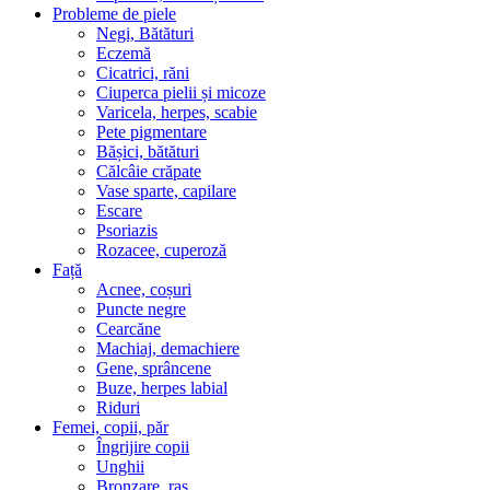
Probleme de piele
Negi, Bătături
Eczemă
Cicatrici, răni
Ciuperca pielii și micoze
Varicela, herpes, scabie
Pete pigmentare
Bășici, bătături
Călcâie crăpate
Vase sparte, capilare
Escare
Psoriazis
Rozacee, cuperoză
Față
Acnee, coșuri
Puncte negre
Cearcăne
Machiaj, demachiere
Gene, sprâncene
Buze, herpes labial
Riduri
Femei, copii, păr
Îngrijire copii
Unghii
Bronzare, ras