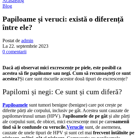
Acasă
Blog
Blog
Papiloame și veruci: există o diferență
între ele?
Postat de
admin
La 22. septembrie 2023
0
comentarii
Dacă ați observat mici excrescențe pe piele, este posibil ca
acestea să fie papiloame sau negi. Cum să recunoașteți ce sunt
acestea?
Și care sunt riscurile acestor două tipuri de excrescențe?
Papilomi și negi: Ce sunt și cum diferă?
Papiloamele
sunt tumori benigne (benigne) care pot crește pe
diferite părți ale corpului, inclusiv pe gât. Acestea sunt cauzate de
papilomavirusul uman (HPV).
P
apiloamele de pe gât
și alte părți
ale corpului sunt, de obicei, mici excrescențe moi
pe care
oamenii
tind să le confunde cu verucile.
Verucile
sunt, de asemenea,
cauzate de unele tipuri de HPV și sunt cel mai
frecvent întâlnite pe