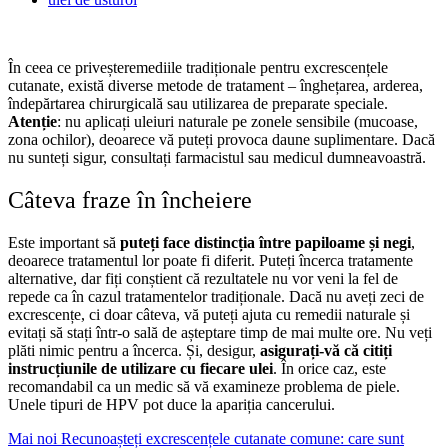
În ceea ce privește
remediile tradiționale pentru excrescențele
cutanate, există diverse metode de tratament – înghețarea, arderea,
îndepărtarea chirurgicală sau utilizarea de preparate speciale.
Atenție
: nu aplicați uleiuri naturale pe zonele sensibile (mucoase,
zona ochilor), deoarece vă puteți provoca daune suplimentare. Dacă
nu sunteți sigur, consultați farmacistul sau medicul dumneavoastră.
Câteva fraze în încheiere
Este important
să
puteți face distincția între papiloame și negi
,
deoarece tratamentul lor poate fi diferit. Puteți încerca tratamente
alternative, dar fiți conștient că rezultatele nu vor veni la fel de
repede ca în cazul tratamentelor tradiționale.
Dacă nu aveți zeci de
excrescențe, ci doar câteva, vă puteți ajuta cu remedii naturale și
evitați să stați într-o sală de așteptare timp de mai multe ore. Nu veți
plăti nimic pentru a încerca. Și, desigur,
asigurați-vă că citiți
instrucțiunile de utilizare cu fiecare ulei
. În orice caz, este
recomandabil ca un medic să vă examineze problema de piele.
Unele tipuri de HPV pot duce la apariția cancerului.
Mai noi
Recunoașteți excrescențele cutanate comune: care sunt