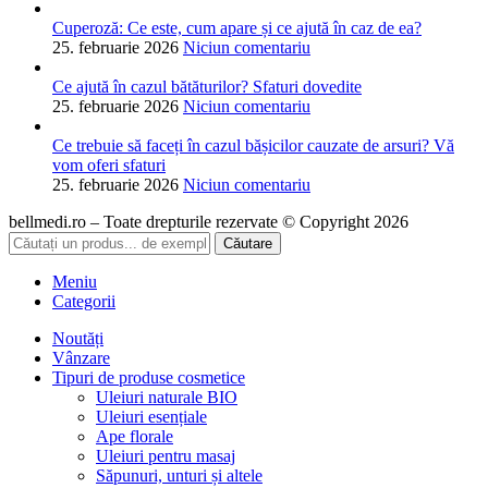
Cuperoză: Ce este, cum apare și ce ajută în caz de ea?
25. februarie 2026
Niciun comentariu
Ce ajută în cazul bătăturilor? Sfaturi dovedite
25. februarie 2026
Niciun comentariu
Ce trebuie să faceți în cazul bășicilor cauzate de arsuri? Vă
vom oferi sfaturi
25. februarie 2026
Niciun comentariu
bellmedi.ro – Toate drepturile rezervate © Copyright 2026
Căutare
Meniu
Categorii
Noutăți
Vânzare
Tipuri de produse cosmetice
Uleiuri naturale BIO
Uleiuri esențiale
Ape florale
Uleiuri pentru masaj
Săpunuri, unturi și altele