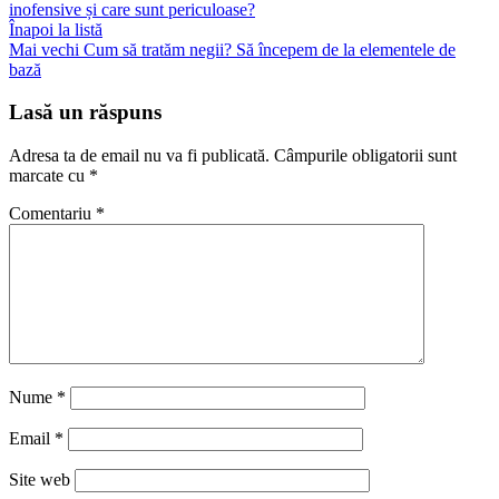
inofensive și care sunt periculoase?
Înapoi la listă
Mai vechi
Cum să tratăm negii? Să începem de la elementele de
bază
Lasă un răspuns
Adresa ta de email nu va fi publicată.
Câmpurile obligatorii sunt
marcate cu
*
Comentariu
*
Nume
*
Email
*
Site web