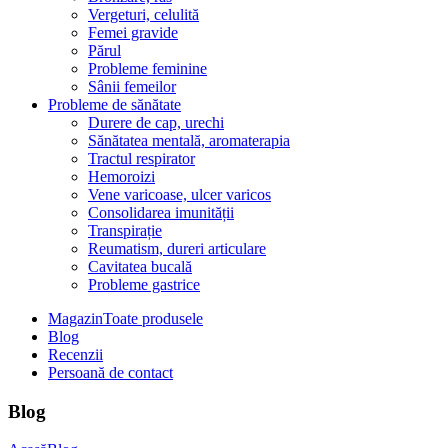
Vergeturi, celulită
Femei gravide
Părul
Probleme feminine
Sânii femeilor
Probleme de sănătate
Durere de cap, urechi
Sănătatea mentală, aromaterapia
Tractul respirator
Hemoroizi
Vene varicoase, ulcer varicos
Consolidarea imunității
Transpirație
Reumatism, dureri articulare
Cavitatea bucală
Probleme gastrice
Magazin
Toate produsele
Blog
Recenzii
Persoană de contact
Blog