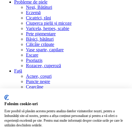
Probleme de piele
Negi, Bătături
Eczemă
Cicatrici, răni
Ciuperca pielii și micoze
Varicela, herpes, scabie
Pete pigmentare
Bășici, bătături
Călcâie crăpate
Vase sparte, capilare
Escare
Psoriazis
Rozacee, cuperoză
Față
Acnee, coșuri
Puncte negre
Cearcăne
Machiaj, demachiere
Gene, sprâncene
Buze, herpes labial
Folosim cookie-uri
Riduri
Este posibil să plasăm acestea pentru analiza datelor vizitatorilor noștri, pentru a
Femei, copii, păr
îmbunătăți site-ul nostru, pentru a afișa conținut personalizat și pentru a vă oferi o
Îngrijire copii
experiență excelentă pe site. Pentru mai multe informații despre cookie-urile pe care le
Unghii
utilizăm deschidem setările.
Bronzare, ras