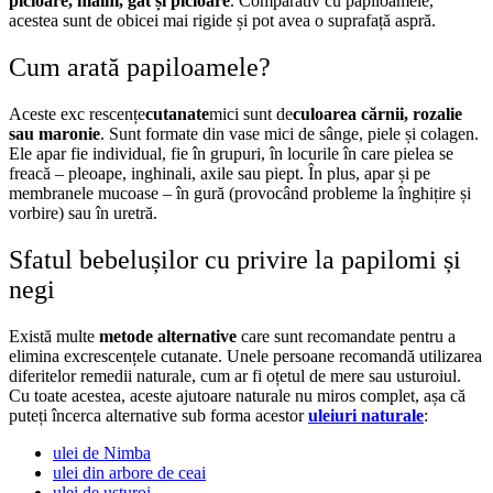
picioare, mâini, gât și picioare
. Comparativ cu papiloamele,
acestea sunt de obicei mai rigide și pot avea o suprafață aspră.
Cum arată papiloamele?
Aceste exc
rescențe
cutanate
mici
sunt de
culoarea cărnii, rozalie
sau maronie
. Sunt formate din vase mici de sânge, piele și colagen.
Ele apar fie individual, fie în grupuri, în locurile în care pielea se
freacă – pleoape, inghinali, axile sau piept. În plus, apar și pe
membranele mucoase – în gură (provocând probleme la înghițire și
vorbire) sau în uretră.
Sfatul bebelușilor cu privire la papilomi și
negi
Există multe
metode alternative
care sunt
recomandate pentru a
elimina excrescențele cutanate. Unele persoane recomandă utilizarea
diferitelor remedii naturale, cum ar fi oțetul de mere sau usturoiul.
Cu toate
acestea, aceste ajutoare naturale nu miros complet, așa că
puteți încerca alternative sub forma acestor
uleiuri naturale
:
ulei de Nimba
ulei din arbore de ceai
ulei de usturoi