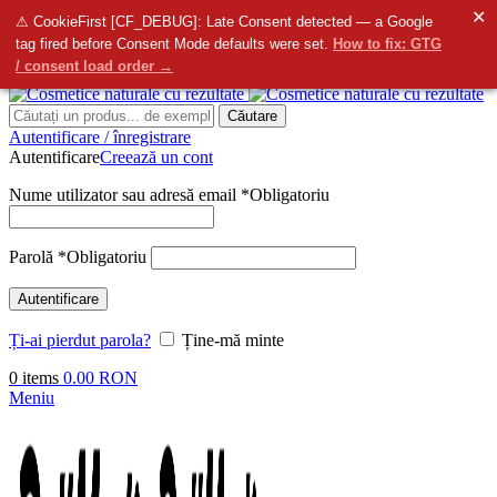
✕
info@bellmedi.ro
⚠ CookieFirst [CF_DEBUG]: Late Consent detected — a Google
tag fired before Consent Mode defaults were set.
How to fix: GTG
Contactați-ne
- Suntem aici pentru dvs. de la
8:00
do
16:00
/ consent load order →
Căutare
Autentificare / înregistrare
Autentificare
Creează un cont
Nume utilizator sau adresă email
*
Obligatoriu
Parolă
*
Obligatoriu
Autentificare
Ți-ai pierdut parola?
Ține-mă minte
0
items
0.00
RON
Meniu