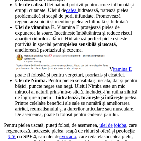
Ulei de cafea.
Ulei natural potrivit pentru acnee inflamată și
erupții cutanate.
Uleiul de
cafea
hidratează, tratează pielea
problematică și scapă de porii înfundate. Promovează
regenerarea pielii și menține pielea echilibrată și hidratată.
Ulei de vitamina E.
Vitamina E protejează pielea de
expunerea la soare, încetinește îmbătrânirea și reduce riscul
apariției ridurilor adânci. Hidratează perfect pielea și este
potrivită în special
pentru
pielea sensibilă și uscată
,
ameliorează psoriazisul și eczema.
V
itamina E
poate fi folosită și pentru vergeturi, psoriazis și cicatrici.
Ulei de Nimba.
Pentru pielea sensibilă și uscată, dar și pentru
bășici, puncte negre sau negi. Uleiul Nimba este un mic
miracol al naturii prins într-o sticlă. Includeți-l în rutina zilnică
de îngrijire a pielii –
hidratează, hrănește și întărește
pielea
.
Printre celelalte beneficii ale sale se numără și ameliorarea
artritei, reumatismului și a durerilor articulare sau musculare.
De asemenea, poate fi folosit pentru căderea părului.
Pentru pielea uscată, puteți folosi, de asemenea,
ulei de jojoba
, care
regenerează, netezește pielea, scapă de riduri și oferă și
protecție
UV
cu SPF 4
, sau
ulei de
avocado
, care redă elasticitatea pielii,