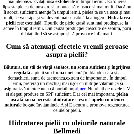
mai uleioasă.
Evitați
însă
exfolierile
în
timpul iernii
. Exfolierea
lipsește pielea de unsoare și ar putea să o usuce și mai mult. Dacă nu
îi acorzi suficientă atenție în timpul iernii, pielea ta se va usca și mai
mult, se va crăpa și va deveni mai sensibilă la atingere.
Hidratarea
pielii
este esențială. Tipurile de piele grasă sunt mai predispuse la
acnee în timpul iernii. Din cauza producției crescute de sebum, porii
dilatați tind să se astupe și să provoace inflamații.
Cum să atenuați efectele vremii geroase
asupra pielii?
Băutura, un stil de viață sănătos, un somn suficient
și
îngrijirea
regulată
a pielii sub
forma unei curățări blânde seara și a
demachierii
sunt, de asemenea,
extrem de importante
.
În timpul
iernii, preferați un machiaj mai ușor cu nutriție vitaminică și
asigurați-vă întotdeauna
că purtați un
primer
. Nu uitați de razele UV
și alegeți produse cu SPF suficient. Dar cel mai
important,
pielea
uscată iarna
necesită
o
hidratare
crescută
a
pielii cu uleiuri
naturale
bogate în
vitaminele A și E pentru a promova regenerarea
celulelor pielii.
Hidratarea pielii cu uleiurile naturale
Bellmedi