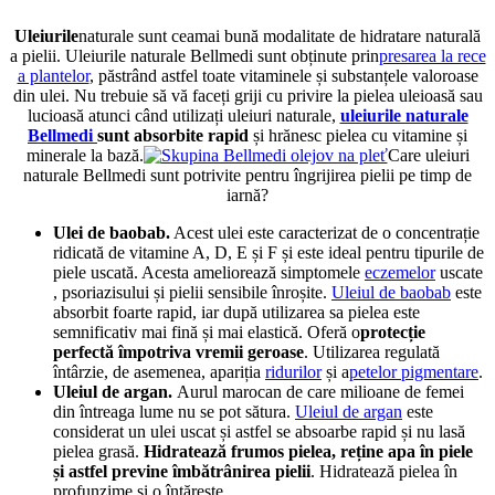
Uleiurile
naturale
sunt cea
mai bună modalitate de hidratare naturală
a pielii
.
Uleiurile naturale Bellmedi sunt obținute
prin
presarea la rece
a plantelor
, păstrând astfel toate vitaminele și substanțele valoroase
din ulei. Nu trebuie să vă faceți griji cu privire la pielea uleioasă sau
lucioasă atunci când utilizați uleiuri naturale,
uleiurile naturale
Bellmedi
sunt absorbite rapid
și hrănesc pielea cu vitamine și
minerale la bază.
Care uleiuri
naturale Bellmedi sunt potrivite pentru îngrijirea pielii pe timp de
iarnă?
Ulei de baobab.
Acest ulei este caracterizat de o concentrație
ridicată de vitamine A, D, E și F și este ideal pentru tipurile de
piele uscată.
Acesta ameliorează
simptomele
eczemelor
uscate
, psoriazisului și pielii sensibile înroșite.
Uleiul de baobab
este
absorbit foarte rapid, iar după utilizarea sa pielea este
semnificativ mai fină și mai elastică. Oferă
o
protecție
perfectă împotriva vremii geroase
.
Utilizarea regulată
întârzie, de asemenea, apariția
ridurilor
și
a
petelor pigmentare
.
Uleiul de argan.
Aurul marocan de care milioane de femei
din întreaga lume nu se pot sătura.
Uleiul de argan
este
considerat un ulei uscat și astfel se absoarbe rapid și nu lasă
pielea grasă.
Hidratează frumos pielea, reține apa în piele
și astfel previne îmbătrânirea pielii
. Hidratează pielea în
profunzime și o întărește.