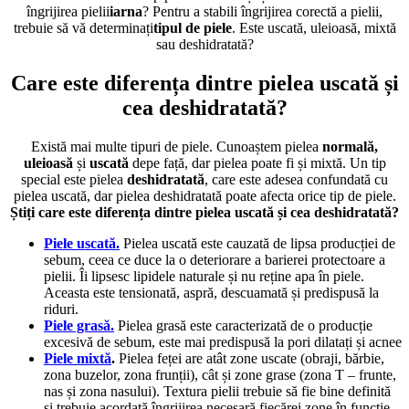
îngrijirea pielii
iarna
?
Pentru a stabili îngrijirea corectă a pielii,
trebuie să
vă determinați
tipul de piele
. Este uscată, uleioasă, mixtă
sau deshidratată?
Care este diferența dintre pielea uscată și
cea deshidratată?
Există mai multe tipuri de piele. Cunoaștem
pielea
normală,
uleioasă
și
uscată
de
pe față, dar pielea poate fi și mixtă. Un tip
special este
pielea
deshidratată
, care este adesea confundată cu
pielea uscată, dar pielea deshidratată poate afecta orice tip de piele.
Știți care este diferența dintre pielea uscată și cea deshidratată?
Piele uscată.
Pielea uscată este cauzată de lipsa producției de
sebum, ceea ce duce la o deteriorare a barierei protectoare a
pielii. Îi lipsesc lipidele naturale și nu reține apa în piele.
Aceasta este tensionată, aspră, descuamată și predispusă la
riduri.
Piele grasă.
Pielea grasă este caracterizată de o producție
excesivă de sebum, este mai predispusă la pori dilatați și acnee
Piele mixtă
.
Pielea feței are atât zone uscate (obraji, bărbie,
zona buzelor, zona frunții), cât și zone grase (zona T – frunte,
nas și zona nasului). Textura pielii trebuie să fie bine definită
și trebuie acordată îngrijirea necesară fiecărei zone în funcție