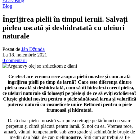
Acasă
Blog
Blog
Îngrijirea pielii în timpul iernii. Salvați
pielea uscată și deshidratată cu uleiuri
naturale
Postat de
Ján Džunda
La 18. noiembrie 2021
0
comentarii
Ce efect are vremea rece asupra pielii noastre și cum arată
îngrijirea pielii pe timp de iarnă? Care este diferența dintre
pielea uscată și deshidratată, cum să îți hidratezi corect pielea,
ce uleiuri naturale să folosești pe piele și de ce să eviți exfolierea?
Citește ghidul nostru pentru o piele sănătoasă iarna și valorifică
puterea naturii cu cosmeticele unice Bellmedi pentru o piele
frumoasă și hidratată.
Dacă doar pielea noastră s-ar putea retrage pe tărâmuri cu soare
perpetuu și climă plăcută pentru iarnă. Și noi cu ea. Vremea rece,
amară, vântul, temperaturile sub zero grade și schimbările bruște de
mediu dau
bătăi de cap pielii
noastre
.
Știți
cum
ar trebui să fie