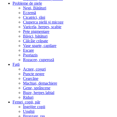
Probleme de piele
Negi, Bătături
Eczemă
Cicatrici, răni
Ciuperca pielii și micoze
Varicela, herpes, scabie
Pete pigmentare
Bășici, bătături
Călcâie crăpate
Vase sparte, capilare
Escare
Psoriazis
Rozacee, cuperoză
Față
Acnee, coșuri
Puncte negre
Cearcăne
Machiaj, demachiere
Gene, sprâncene
Buze, herpes labial
Riduri
Femei, copii, păr
Îngrijire copii
Unghii
Bronzare, ras