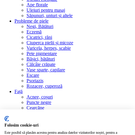
Ape florale
Uleiuri pentru masaj
Săpunuri, unturi și altele
Probleme de piele
Negi, Bătături
Eczemă
Cicatrici, răni
Ciuperca pielii și micoze
Varicela, herpes, scabie
Pete pigmentare
Bășici, bătături
Călcâie crăpate
Vase sparte, capilare
Escare
Psoriazis
Rozacee, cuperoză
Față
Acnee, coșuri
Puncte negre
Cearcăne
Machiaj, demachiere
Gene, sprâncene
Buze, herpes labial
Folosim cookie-uri
Riduri
Este posibil să plasăm acestea pentru analiza datelor vizitatorilor noștri, pentru a
Femei, copii, păr