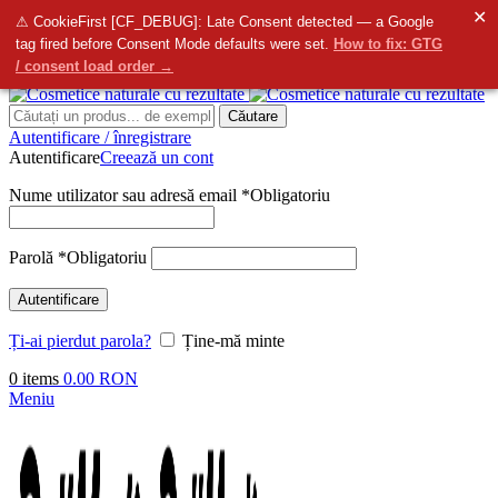
✕
info@bellmedi.ro
⚠ CookieFirst [CF_DEBUG]: Late Consent detected — a Google
tag fired before Consent Mode defaults were set.
How to fix: GTG
Contactați-ne
- Suntem aici pentru dvs. de la
8:00
do
16:00
/ consent load order →
Căutare
Autentificare / înregistrare
Autentificare
Creează un cont
Nume utilizator sau adresă email
*
Obligatoriu
Parolă
*
Obligatoriu
Autentificare
Ți-ai pierdut parola?
Ține-mă minte
0
items
0.00
RON
Meniu