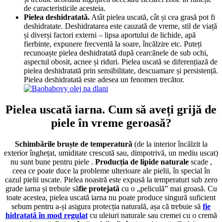
de caracteristicile acesteia.
Pielea deshidratată.
Atât pielea uscată, cât și cea grasă pot fi
deshidratate. Deshidratarea este cauzată de vreme, stil de viață
și diverși factori externi – lipsa aportului de lichide, apă
fierbinte, expunere frecventă la soare, încălzire etc. Puteți
recunoaște pielea deshidratată după cearcănele de sub ochi,
aspectul obosit, acnee și riduri. Pielea uscată se diferențiază de
pielea deshidratată prin sensibilitate, descuamare și persistență.
Pielea deshidratată este adesea un fenomen trecător.
Pielea uscată iarna. Cum să aveți grijă de
piele în vreme geroasă?
Schimbările bruște de temperatură
(de la interior încălzit la
exterior înghețat, umiditate crescută sau, dimpotrivă, un mediu uscat)
nu sunt bune pentru piele
.
Producția de lipide naturale
scade
,
ceea ce poate duce la probleme ulterioare ale pielii, în special în
cazul pielii uscate. Pielea noastră este expusă la temperaturi sub zero
grade iarna și trebuie
să
fie protejată
cu o „peliculă” mai groasă.
Cu
toate
acestea, pielea uscată iarna nu poate produce singură suficient
sebum pentru a-și asigura protecția naturală, așa că trebuie să
fie
hidratată în mod regulat
cu uleiuri naturale sau cremei cu o cremă