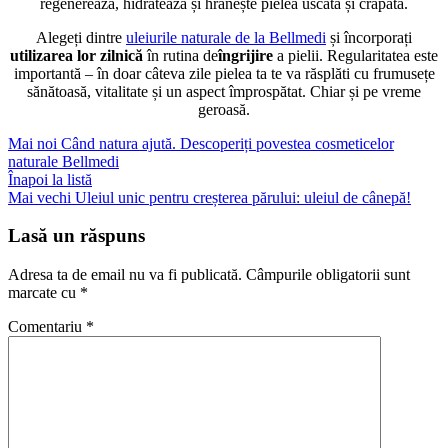
regenerează, hidratează și hrănește pielea uscată și crăpată.
Alegeți dintre
uleiurile naturale de la Bellmedi
și încorporați
utilizarea lor zilnică
în rutina de
îngrijire
a pielii
. Regularitatea este
importantă – în doar câteva zile pielea ta te va răsplăti cu frumusețe
sănătoasă, vitalitate și un aspect împrospătat. Chiar și pe vreme
geroasă.
Mai noi
Când natura ajută. Descoperiți povestea cosmeticelor
naturale Bellmedi
Înapoi la listă
Mai vechi
Uleiul unic pentru creșterea părului: uleiul de cânepă!
Lasă un răspuns
Adresa ta de email nu va fi publicată.
Câmpurile obligatorii sunt
marcate cu
*
Comentariu
*