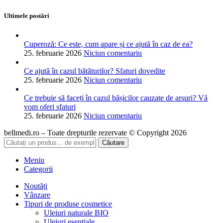
Ultimele postări
Cuperoză: Ce este, cum apare și ce ajută în caz de ea?
25. februarie 2026
Niciun comentariu
Ce ajută în cazul bătăturilor? Sfaturi dovedite
25. februarie 2026
Niciun comentariu
Ce trebuie să faceți în cazul bășicilor cauzate de arsuri? Vă
vom oferi sfaturi
25. februarie 2026
Niciun comentariu
bellmedi.ro – Toate drepturile rezervate © Copyright 2026
Căutare
Meniu
Categorii
Noutăți
Vânzare
Tipuri de produse cosmetice
Uleiuri naturale BIO
Uleiuri esențiale