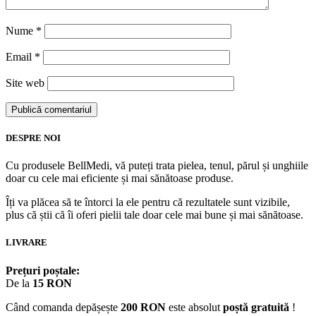
Nume
*
Email
*
Site web
DESPRE NOI
Cu produsele BellMedi, vă puteți trata pielea, tenul, părul și unghiile
doar cu cele mai eficiente și mai sănătoase produse.
Îți va plăcea să te întorci la ele pentru că rezultatele sunt vizibile,
plus că știi că îi oferi pielii tale doar cele mai bune și mai sănătoase.
LIVRARE
Prețuri poștale:
De la
15 RON
Când comanda depășește
200 RON
este absolut
poștă gratuită
!