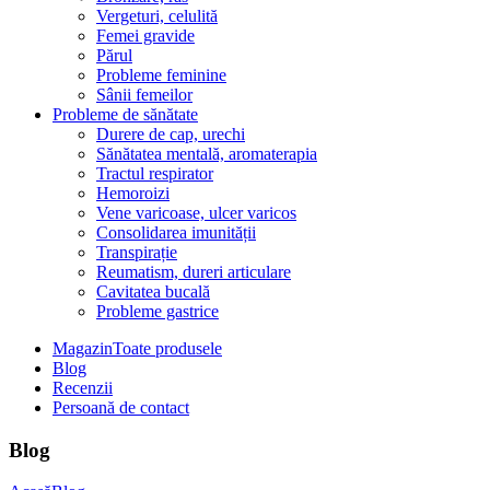
Vergeturi, celulită
Femei gravide
Părul
Probleme feminine
Sânii femeilor
Probleme de sănătate
Durere de cap, urechi
Sănătatea mentală, aromaterapia
Tractul respirator
Hemoroizi
Vene varicoase, ulcer varicos
Consolidarea imunității
Transpirație
Reumatism, dureri articulare
Cavitatea bucală
Probleme gastrice
Magazin
Toate produsele
Blog
Recenzii
Persoană de contact
Blog