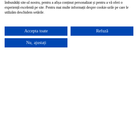
îmbunătăți site-ul nostru, pentru a afișa conținut personalizat și pentru a vă oferi o
Îngrijire copii
experiență excelentă pe site. Pentru mai multe informații despre cookie-urile pe care le
Unghii
utilizăm deschidem setările.
Bronzare, ras
Vergeturi, celulită
Femei gravide
Accepta toate
Refuză
Părul
Probleme feminine
Nu, ajustați
Sânii femeilor
Probleme de sănătate
Durere de cap, urechi
Sănătatea mentală, aromaterapia
Tractul respirator
Hemoroizi
Vene varicoase, ulcer varicos
Consolidarea imunității
Transpirație
Reumatism, dureri articulare
Cavitatea bucală
Probleme gastrice
Magazin
Toate produsele
Blog
Recenzii
Persoană de contact
Autentificare / înregistrare