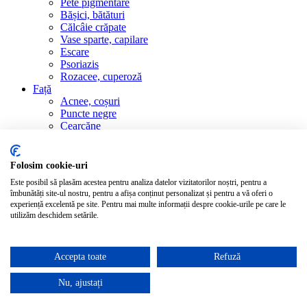
Pete pigmentare
Bășici, bătături
Călcâie crăpate
Vase sparte, capilare
Escare
Psoriazis
Rozacee, cuperoză
Față
Acnee, coșuri
Puncte negre
Cearcăne
Machiaj, demachiere
Gene, sprâncene
Buze, herpes labial
Folosim cookie-uri
Riduri
Este posibil să plasăm acestea pentru analiza datelor vizitatorilor noștri, pentru a
Femei, copii, păr
îmbunătăți site-ul nostru, pentru a afișa conținut personalizat și pentru a vă oferi o
Îngrijire copii
experiență excelentă pe site. Pentru mai multe informații despre cookie-urile pe care le
Unghii
utilizăm deschidem setările.
Bronzare, ras
Vergeturi, celulită
Femei gravide
Accepta toate
Refuză
Părul
Probleme feminine
Nu, ajustați
Sânii femeilor
Probleme de sănătate