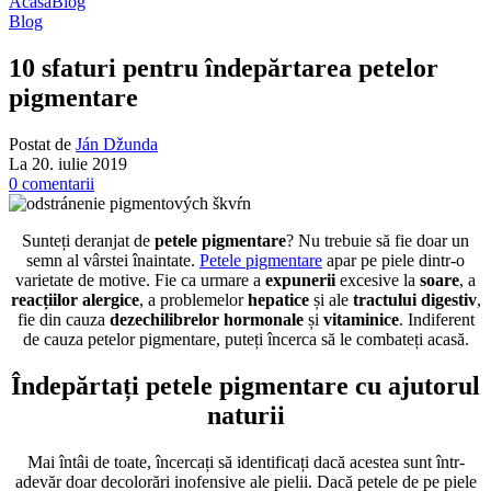
Acasă
Blog
Blog
10 sfaturi pentru îndepărtarea petelor
pigmentare
Postat de
Ján Džunda
La 20. iulie 2019
0
comentarii
Sunteți deranjat de
petele pigmentare
? Nu trebuie să fie doar un
semn al vârstei înaintate.
Petele pigmentare
apar pe piele dintr-o
varietate de motive. Fie ca urmare a
expunerii
excesive la
soare
, a
reacțiilor
alergice
, a problemelor
hepatice
și ale
tractului digestiv
,
fie din cauza
dezechilibrelor
hormonale
și
vitaminice
. Indiferent
de cauza petelor pigmentare, puteți încerca să le combateți acasă.
Îndepărtați petele pigmentare cu ajutorul
naturii
Mai întâi de toate, încercați să identificați dacă acestea sunt într-
adevăr doar decolorări inofensive ale pielii. Dacă petele de pe piele