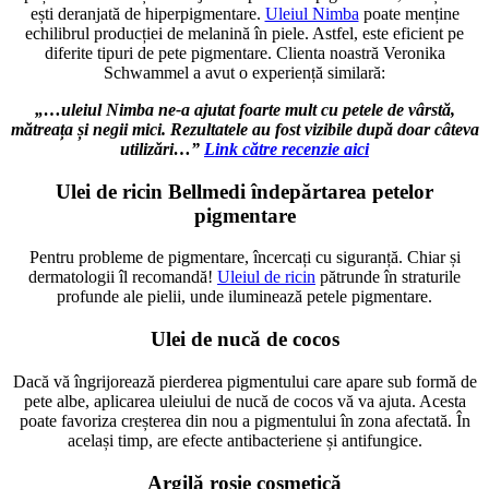
ești deranjată de hiperpigmentare.
Uleiul Nimba
poate menține
echilibrul producției de melanină în piele. Astfel, este eficient pe
diferite tipuri de pete pigmentare. Clienta noastră Veronika
Schwammel a avut o experiență similară:
„…uleiul Nimba ne-a ajutat foarte mult cu petele de vârstă,
mătreața și negii mici. Rezultatele au fost vizibile după doar câteva
utilizări…”
Link către recenzie aici
Ulei de ricin Bellmedi îndepărtarea petelor
pigmentare
Pentru probleme de pigmentare, încercați cu siguranță. Chiar și
dermatologii îl recomandă!
Uleiul de ricin
pătrunde în straturile
profunde ale pielii, unde iluminează petele pigmentare.
Ulei de nucă de cocos
Dacă vă îngrijorează pierderea pigmentului care apare sub formă de
pete albe, aplicarea uleiului de nucă de cocos vă va ajuta. Acesta
poate favoriza creșterea din nou a pigmentului în zona afectată. În
același timp, are efecte antibacteriene și antifungice.
Argilă roșie cosmetică