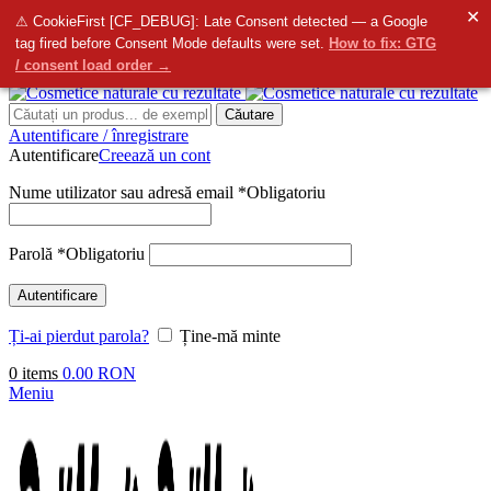
✕
info@bellmedi.ro
⚠ CookieFirst [CF_DEBUG]: Late Consent detected — a Google
tag fired before Consent Mode defaults were set.
How to fix: GTG
Contactați-ne
- Suntem aici pentru dvs. de la
8:00
do
16:00
/ consent load order →
Căutare
Autentificare / înregistrare
Autentificare
Creează un cont
Nume utilizator sau adresă email
*
Obligatoriu
Parolă
*
Obligatoriu
Autentificare
Ți-ai pierdut parola?
Ține-mă minte
0
items
0.00
RON
Meniu