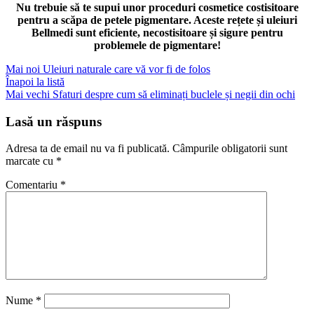
Nu trebuie să te supui unor proceduri cosmetice costisitoare
pentru a scăpa de petele pigmentare. Aceste rețete și uleiuri
Bellmedi sunt eficiente, necostisitoare și sigure pentru
problemele de pigmentare!
Mai noi
Uleiuri naturale care vă vor fi de folos
Înapoi la listă
Mai vechi
Sfaturi despre cum să eliminați buclele și negii din ochi
Lasă un răspuns
Adresa ta de email nu va fi publicată.
Câmpurile obligatorii sunt
marcate cu
*
Comentariu
*
Nume
*