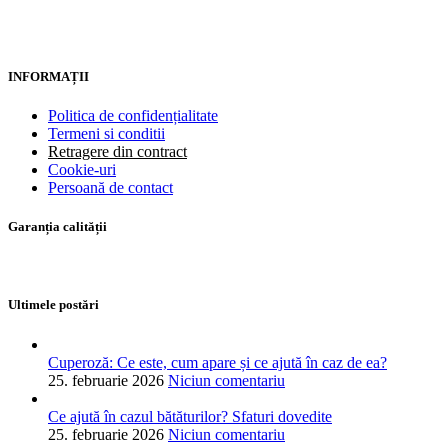
INFORMAȚII
Politica de confidențialitate
Termeni si conditii
Retragere din contract
Cookie-uri
Persoană de contact
Garanția calității
Ultimele postări
Cuperoză: Ce este, cum apare și ce ajută în caz de ea?
25. februarie 2026
Niciun comentariu
Ce ajută în cazul bătăturilor? Sfaturi dovedite
25. februarie 2026
Niciun comentariu