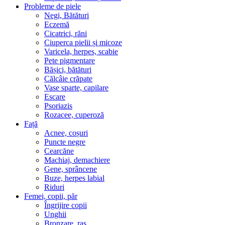
Probleme de piele
Negi, Bătături
Eczemă
Cicatrici, răni
Ciuperca pielii și micoze
Varicela, herpes, scabie
Pete pigmentare
Bășici, bătături
Călcâie crăpate
Vase sparte, capilare
Escare
Psoriazis
Rozacee, cuperoză
Față
Acnee, coșuri
Puncte negre
Cearcăne
Machiaj, demachiere
Gene, sprâncene
Buze, herpes labial
Riduri
Femei, copii, păr
Îngrijire copii
Unghii
Bronzare, ras