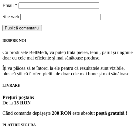
Email
*
Site web
DESPRE NOI
Cu produsele BellMedi, vă puteți trata pielea, tenul, părul și unghiile
doar cu cele mai eficiente și mai sănătoase produse.
Îți va plăcea să te întorci la ele pentru că rezultatele sunt vizibile,
plus că știi că îi oferi pielii tale doar cele mai bune și mai sănătoase.
LIVRARE
Prețuri poștale:
De la
15 RON
Când comanda depășește
200 RON
este absolut
poștă gratuită
!
PLĂTIRE SIGURĂ