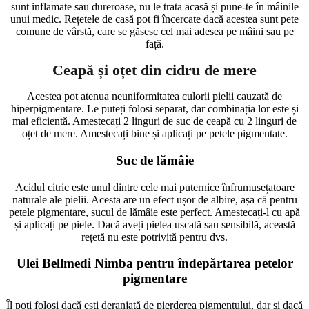
sunt inflamate sau dureroase, nu le trata acasă și pune-te în mâinile
unui medic. Rețetele de casă pot fi încercate dacă acestea sunt pete
comune de vârstă, care se găsesc cel mai adesea pe mâini sau pe
față.
Ceapă și oțet din cidru de mere
Acestea pot atenua neuniformitatea culorii pielii cauzată de
hiperpigmentare. Le puteți folosi separat, dar combinația lor este și
mai eficientă. Amestecați 2 linguri de suc de ceapă cu 2 linguri de
oțet de mere. Amestecați bine și aplicați pe petele pigmentate.
Suc de lămâie
Acidul citric este unul dintre cele mai puternice înfrumusețatoare
naturale ale pielii. Acesta are un efect ușor de albire, așa că pentru
petele pigmentare, sucul de lămâie este perfect. Amestecați-l cu apă
și aplicați pe piele. Dacă aveți pielea uscată sau sensibilă, această
rețetă nu este potrivită pentru dvs.
Ulei Bellmedi Nimba pentru îndepărtarea petelor
pigmentare
Îl poți folosi dacă ești deranjată de pierderea pigmentului, dar și dacă