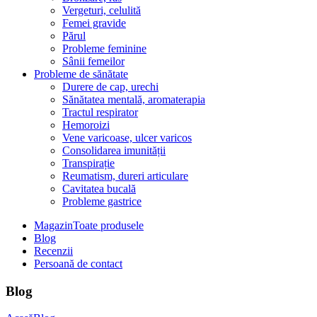
Vergeturi, celulită
Femei gravide
Părul
Probleme feminine
Sânii femeilor
Probleme de sănătate
Durere de cap, urechi
Sănătatea mentală, aromaterapia
Tractul respirator
Hemoroizi
Vene varicoase, ulcer varicos
Consolidarea imunității
Transpirație
Reumatism, dureri articulare
Cavitatea bucală
Probleme gastrice
Magazin
Toate produsele
Blog
Recenzii
Persoană de contact
Blog