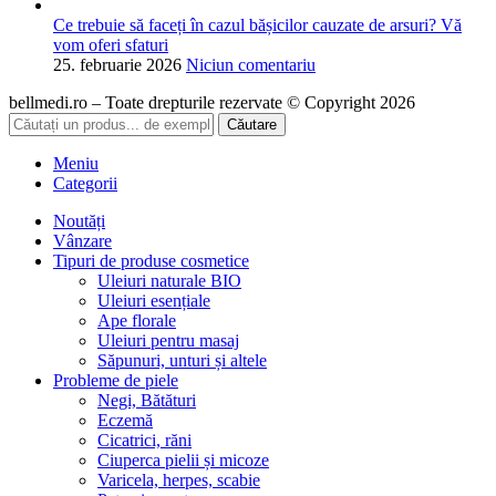
Ce trebuie să faceți în cazul bășicilor cauzate de arsuri? Vă
vom oferi sfaturi
25. februarie 2026
Niciun comentariu
bellmedi.ro – Toate drepturile rezervate © Copyright 2026
Căutare
Meniu
Categorii
Noutăți
Vânzare
Tipuri de produse cosmetice
Uleiuri naturale BIO
Uleiuri esențiale
Ape florale
Uleiuri pentru masaj
Săpunuri, unturi și altele
Probleme de piele
Negi, Bătături
Eczemă
Cicatrici, răni
Ciuperca pielii și micoze
Varicela, herpes, scabie