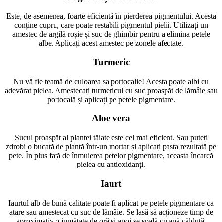
Este, de asemenea, foarte eficientă în pierderea pigmentului. Acesta
conține cupru, care poate restabili pigmentul pielii. Utilizați un
amestec de argilă roșie și suc de ghimbir pentru a elimina petele
albe. Aplicați acest amestec pe zonele afectate.
Turmeric
Nu vă fie teamă de culoarea sa portocalie! Acesta poate albi cu
adevărat pielea. Amestecați turmericul cu suc proaspăt de lămâie sau
portocală și aplicați pe petele pigmentare.
Aloe vera
Sucul proaspăt al plantei tăiate este cel mai eficient. Sau puteți
zdrobi o bucată de plantă într-un mortar și aplicați pasta rezultată pe
pete. În plus față de înmuierea petelor pigmentare, aceasta încarcă
pielea cu antioxidanți.
Iaurt
Iaurtul alb de bună calitate poate fi aplicat pe petele pigmentare ca
atare sau amestecat cu suc de lămâie. Se lasă să acționeze timp de
aproximativ o jumătate de oră și apoi se spală cu apă călduță.