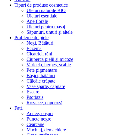
Tipuri de produse cosmetice
Uleiuri naturale BIO
Uleiuri esențiale
Ape florale
Uleiuri pentru masaj
Săpunuri, unturi și altele
Probleme de piele
Negi, Bătături
Eczemă
Cicatrici, răni
Ciuperca pielii și micoze
Varicela, herpes, scabie
Pete pigmentare
Bășici, bătături
Călcâie crăpate
Vase sparte, capilare
Escare
Psoriazis
Rozacee, cuperoză
Față
Acnee, coșuri
Puncte negre
Cearcăne
Machiaj, demachiere