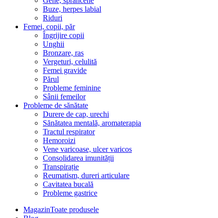
Gene, sprâncene
Buze, herpes labial
Riduri
Femei, copii, păr
Îngrijire copii
Unghii
Bronzare, ras
Vergeturi, celulită
Femei gravide
Părul
Probleme feminine
Sânii femeilor
Probleme de sănătate
Durere de cap, urechi
Sănătatea mentală, aromaterapia
Tractul respirator
Hemoroizi
Vene varicoase, ulcer varicos
Consolidarea imunității
Transpirație
Reumatism, dureri articulare
Cavitatea bucală
Probleme gastrice
Magazin
Toate produsele