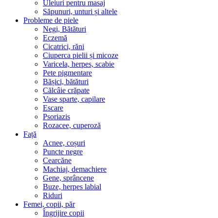
Uleiuri pentru masaj
Săpunuri, unturi și altele
Probleme de piele
Negi, Bătături
Eczemă
Cicatrici, răni
Ciuperca pielii și micoze
Varicela, herpes, scabie
Pete pigmentare
Bășici, bătături
Călcâie crăpate
Vase sparte, capilare
Escare
Psoriazis
Rozacee, cuperoză
Față
Acnee, coșuri
Puncte negre
Cearcăne
Machiaj, demachiere
Gene, sprâncene
Buze, herpes labial
Riduri
Femei, copii, păr
Îngrijire copii