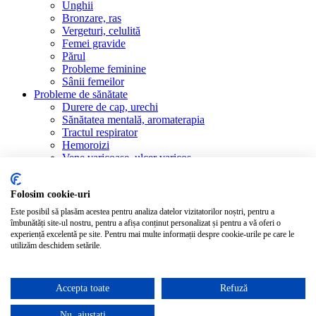
Unghii
Bronzare, ras
Vergeturi, celulită
Femei gravide
Părul
Probleme feminine
Sânii femeilor
Probleme de sănătate
Durere de cap, urechi
Sănătatea mentală, aromaterapia
Tractul respirator
Hemoroizi
Vene varicoase, ulcer varicos
Consolidarea imunității
Transpirație
Folosim cookie-uri
Reumatism, dureri articulare
Cavitatea bucală
Este posibil să plasăm acestea pentru analiza datelor vizitatorilor noștri, pentru a
Probleme gastrice
îmbunătăți site-ul nostru, pentru a afișa conținut personalizat și pentru a vă oferi o
experiență excelentă pe site. Pentru mai multe informații despre cookie-urile pe care le
Magazin
Toate produsele
utilizăm deschidem setările.
Blog
Recenzii
Persoană de contact
Accepta toate
Refuză
Autentificare / înregistrare
Nu, ajustați