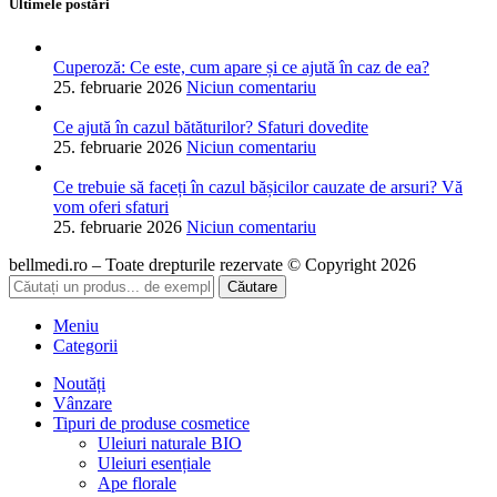
Ultimele postări
Cuperoză: Ce este, cum apare și ce ajută în caz de ea?
25. februarie 2026
Niciun comentariu
Ce ajută în cazul bătăturilor? Sfaturi dovedite
25. februarie 2026
Niciun comentariu
Ce trebuie să faceți în cazul bășicilor cauzate de arsuri? Vă
vom oferi sfaturi
25. februarie 2026
Niciun comentariu
bellmedi.ro – Toate drepturile rezervate © Copyright 2026
Căutare
Meniu
Categorii
Noutăți
Vânzare
Tipuri de produse cosmetice
Uleiuri naturale BIO
Uleiuri esențiale
Ape florale