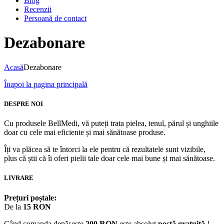
Blog
Recenzii
Persoană de contact
Dezabonare
Acasă
Dezabonare
Înapoi la pagina principală
DESPRE NOI
Cu produsele BellMedi, vă puteți trata pielea, tenul, părul și unghiile
doar cu cele mai eficiente și mai sănătoase produse.
Îți va plăcea să te întorci la ele pentru că rezultatele sunt vizibile,
plus că știi că îi oferi pielii tale doar cele mai bune și mai sănătoase.
LIVRARE
Prețuri poștale:
De la
15 RON
Când comanda depășește
200 RON
este absolut
poștă gratuită
!