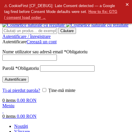
✕
info@bellmedi.ro
⚠ CookieFirst [CF_DEBUG]: Late Consent detected — a Google
tag fired before Consent Mode defaults were set.
How to fix: GTG
Contactați-ne
- Suntem aici pentru dvs. de la
8:00
do
16:00
/ consent load order →
Căutare
Autentificare / înregistrare
Autentificare
Creează un cont
Nume utilizator sau adresă email
*
Obligatoriu
Parolă
*
Obligatoriu
Autentificare
Ți-ai pierdut parola?
Ține-mă minte
0
items
0.00
RON
Meniu
0
items
0.00
RON
Noutăți
Vânzare